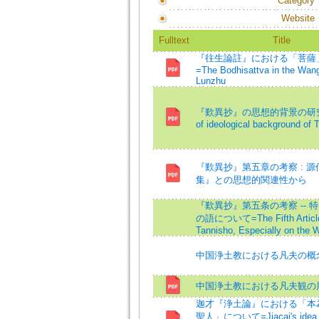
Category
Website
Fulltext
Title
『往生論註』における「菩薩
=The Bodhisattva in the Wan
Lunzhu
『歎異抄』の思想的背景の研究=A
of ideological background of 
『歎異抄』第五章の考察 : 
集』との思想的関連性から
『歎異抄』第五条の考察 -- 
の語について=The Fifth Article 
Tannisho, Especially on the 
中国浄土教における凡夫の概
中国浄土教における凡夫観の
迦才『浄土論』における「本
聖人」について=Jiacai's idea i