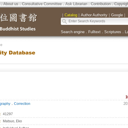
．
About us
．
Consultative Committee
．
Ask Librarian
．
Contribution
．
Copyrig
｜
Catalog
｜
Author Authority
｜
Google
｜
Search engine
．
Fulltext
．
Scriptures
．
L
se
1
．
20
ography
Correction
：
41297
：
Matsuo, Eko