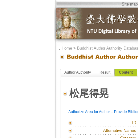
Site map
．
Home
>
Buddhist Author Authority Databa
Author Authority
Result
Content
松尾得晃
．
Authorize Area for Author
Provide Bibli
ID
Alternative Names