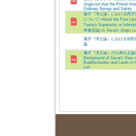
Jingtu-lun that the Primal Vow
Ordinary Beings and Saints
迦才『浄土論』における西方
について=About the Pure Land
Tusita's Superiority or Inferi
率優劣論) in Jiacai's Jingtu 
迦才『浄土論』における弥陀
義
迦才『浄土論』の仏身仏土論の
Background of Jiacai's View o
Buddha-bodies and Lands in h
Lun