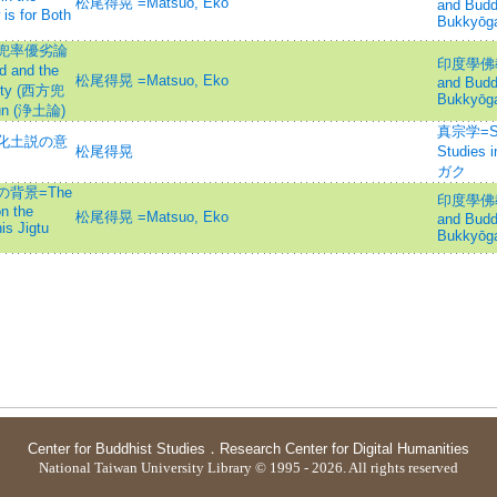
松尾得晃 =Matsuo, Eko
and Budd
 is for Both
Bukkyōg
兜率優劣論
印度學佛教學
 and the
松尾得晃 =Matsuo, Eko
and Budd
ority (西方兜
Bukkyōg
Lun (浄土論)
真宗学=Shi
化土説の意
松尾得晃
Studies
ガク
背景=The
印度學佛教學
n the
松尾得晃 =Matsuo, Eko
and Budd
is Jigtu
Bukkyōg
Center for Buddhist Studies
．
Research Center for Digital Humanities
National Taiwan University Library © 1995 - 2026. All rights reserved