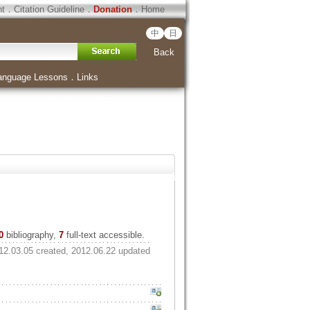
ht
．
Citation Guideline
．
Donation
．
Home
中
日
Back
anguage Lessons
．
Links
0
bibliography,
7
full-text accessible.
12.03.05 created, 2012.06.22 updated