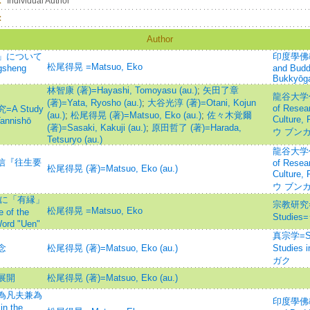
：
Individual Author
：
Author
」について
印度學佛教學
松尾得晃 =Matsuo, Eko
gsheng
and Budd
Bukkyōg
林智康 (著)=Hayashi, Tomoyasu (au.)
;
矢田了章
龍谷大学仏
(著)=Yata, Ryosho (au.)
;
大谷光淳 (著)=Otani, Kojun
of Resear
 Study
(au.)
;
松尾得晃 (著)=Matsuo, Eko (au.)
;
佐々木覚爾
Culture
Tannishō
(著)=Sasaki, Kakuji (au.)
;
原田哲了 (著)=Harada,
ウ ブン
Tetsuryo (au.)
龍谷大学仏
源信『往生要
of Resear
松尾得晃 (著)=Matsuo, Eko (au.)
Culture
ウ ブン
特に「有縁」
宗教研究=Jo
松尾得晃 =Matsuo, Eko
of the
Studi
Word "Uen"
真宗学=Shi
念
松尾得晃 (著)=Matsuo, Eko (au.)
Studies
ガク
展開
松尾得晃 (著)=Matsuo, Eko (au.)
為凡夫兼為
印度學佛教學
n the