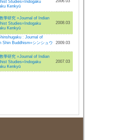
2006.03
hist Studies=Indogaku
aku Kenkyū
研究 =Journal of Indian
2008.03
hist Studies=Indogaku
aku Kenkyū
nshugaku : Journal of
 in Shin Buddhism=シンシュウ
2009.03
研究 =Journal of Indian
2007.03
hist Studies=Indogaku
aku Kenkyū