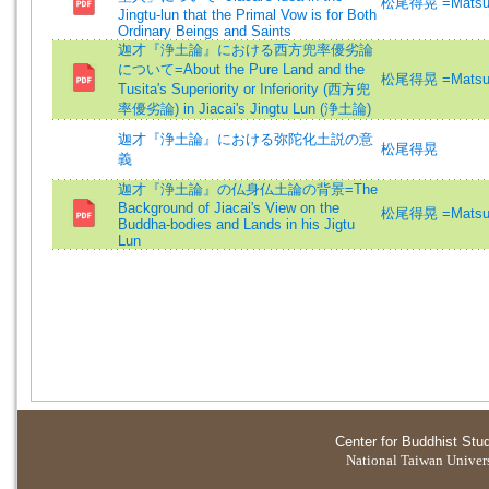
松尾得晃 =Matsuo
Jingtu-lun that the Primal Vow is for Both
Ordinary Beings and Saints
迦才『浄土論』における西方兜率優劣論
について=About the Pure Land and the
松尾得晃 =Matsuo
Tusita's Superiority or Inferiority (西方兜
率優劣論) in Jiacai's Jingtu Lun (浄土論)
迦才『浄土論』における弥陀化土説の意
松尾得晃
義
迦才『浄土論』の仏身仏土論の背景=The
Background of Jiacai's View on the
松尾得晃 =Matsuo
Buddha-bodies and Lands in his Jigtu
Lun
Center for Buddhist Stu
National Taiwan Universi