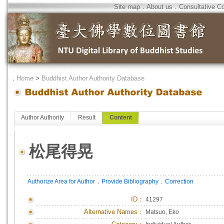
Site map
．
About us
．
Consultative C
．
Home
>
Buddhist Author Authority Database
Author Authority
Result
Content
松尾得晃
．
．
Authorize Area for Author
Provide Bibliography
Correction
ID
：
41297
Alternative Names：
Matsuo, Eko