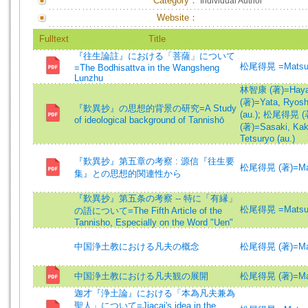
Category：
Individual Author
Website：
Fulltext
Title
『往生論註』における「菩薩」について
松尾得晃 =Matsuo
=The Bodhisattva in the Wangsheng
Lunzhu
林智康 (著)=Hayash
(著)=Yata, Ryosh
『歎異抄』の思想的背景の研究=A Study
(au.)
;
松尾得晃 (著)
of ideological background of Tannishō
(著)=Sasaki, Kaku
Tetsuryo (au.)
『歎異抄』第五章の考察 : 源信『往生要
松尾得晃 (著)=Mats
集』との思想的関連性から
『歎異抄』第五条の考察 -- 特に「有縁」
松尾得晃 =Matsuo
の語について=The Fifth Article of the
Tannisho, Especially on the Word "Uen"
中国浄土教における凡夫の概念
松尾得晃 (著)=Mats
中国浄土教における凡夫観の展開
松尾得晃 (著)=Mats
迦才『浄土論』における「本為凡夫兼為
聖人」について=Jiacai's idea in the