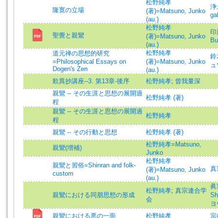
松野純孝
浄土
隆寛の立場
(著)=Matsuno, Junko
ga
(au.)
松野純孝
印度
聖覺と親鸞
(著)=Matsuno, Junko
Bu
(au.)
松野純孝
道元禅の思想的研究
鈴木
=Philosophical Essays on
(著)=Matsuno, Junko
ュ
Dogen's Zen
(au.)
歎異抄講座--3. 第13章-後序
松野純孝
;
曾我量深
親鸞 -- その生涯と思想の展開過
松野純孝 (著)
程
親鸞 -- その生涯と思想の展開過
松野純孝
程
親鸞 -- その行動と思想
松野純孝 (著)
松野純孝=Matsuno,
親鸞(増補)
Junko
松野純孝
親鸞と習俗=Shinran and folk-
真宗
(著)=Matsuno, Junko
custom
(au.)
眞宗
松野純孝
;
真宗連合学
親鸞における同朋思想の形成
S
会
ヨ
親鸞における悪の一面
松野純孝
宗