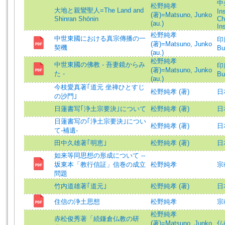
中央
松野純孝
大地と親鸞聖人=The Land and
In
(著)=Matsuno, Junko
Shinran Shōnin
Ch
(au.)
In
松野純孝
中世東國における真宗傳播の一
印度
(著)=Matsuno, Junko
契機
Bu
(au.)
松野純孝
中世東國の佛教 - 吾妻鏡からみ
印度
(著)=Matsuno, Junko
た -
Bu
(au.)
今枝愛真著｢道元 坐禅ひとすじ
松野純孝 (著)
日
の沙門｣
日蓮書写｢浄土宗要決｣について
松野純孝 (著)
日
日蓮書写の｢浄土宗要決｣につい
松野純孝 (著)
日
て-補遺-
田中久雄著｢明恵｣
松野純孝 (著)
日
如来等同思想の形成について --
坂東本「教行信証」信巻の成立
松野純孝
宗
問題
竹内道雄著｢道元｣
松野純孝 (著)
日
住信の浄土思想
松野純孝
宗
松野純孝
赤松俊秀著「続鎌倉仏教の研
(著)=Matsuno, Junko
仏