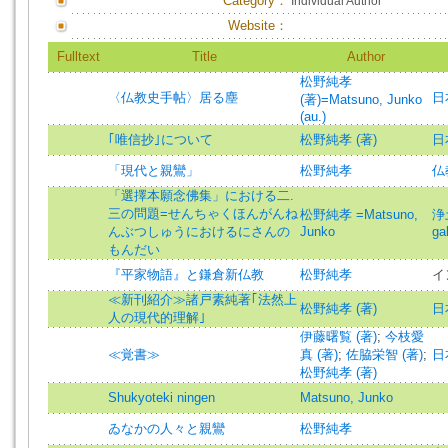
Category：
Individual Author
Website：
Fulltext
Title
Author
松野純孝
〈仏教史手帖〉居る塵
日
(著)=Matsuno, Junko
(au.)
｢唯信抄｣について
松野純孝 (著)
日
「現代と親鸞」
松野純孝
仏教
「選擇本願念佛集」における二.
三の問題=せんちゃくほんがんね
松野純孝 =Matsuno,
浄土
んぶつしゅうにおけるにさんの
Junko
ga
もんだい
『平家物語』と鎌倉新仏教
松野純孝
イ
≪新刊紹介≫諸戸素純著｢法然上
松野純孝 (著)
日
人の現代的理解｣
伊藤曙覧 (著)
;
今枝愛
≪覚書≫
真 (著)
;
佐脇栄智 (著)
;
日
松野純孝 (著)
Shukyoteki ningen
Matsuno, Junko
ゐなかの人々と親鸞
松野純孝