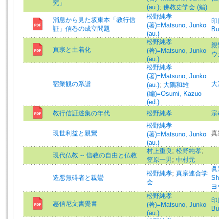
究」
(au.)
;
佛教史学会 (編)
松野純孝
消息から見た坂東本「教行信
印度
(著)=Matsuno, Junko
証」信巻の成立問題
Bu
(au.)
松野純孝
親鸞
真宗と土着化
(著)=Matsuno, Junko
ウ
(au.)
松野純孝
(著)=Matsuno, Junko
宿業観の系譜
大
(au.)
;
大隅和雄
(編)=Osumi, Kazuo
(ed.)
教行信証述集の年代
松野純孝
宗
松野純孝
現世利益と親鸞
真
(著)=Matsuno, Junko
(au.)
村上重良
;
松野純孝
;
現代仏教 -- 信教の自由と仏教
笠原一男
;
中村元
眞宗
松野純孝
;
真宗連合学
造悪無碍者と親鸞
S
会
ヨ
松野純孝
印度
惠信尼文書覺書
(著)=Matsuno, Junko
Bu
(au.)