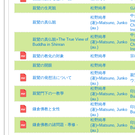
親鸞の生死観
松野純孝
仏教
中央
松野純孝
In
親鸞の真仏観
(著)=Matsuno, Junko
Ch
(au.)
In
中央
松野純孝
親鸞の真仏観=The True View of
In
(著)=Matsuno, Junko
Buddha in Shinran
Ch
(au.)
In
親鸞の教化の対象
松野純孝
宗
親鸞の開眼
松野純孝
松野純孝
親鸞
親鸞の発想法について
(著)=Matsuno, Junko
ウ
(au.)
松野純孝
印度
親鸞門下の一教學
(著)=Matsuno, Junko
Bu
(au.)
松野純孝
印度
鎌倉佛教と女性
(著)=Matsuno, Junko
Bu
(au.)
松野純孝
印度
鎌倉佛教の諸問題 - 專修 -
(著)=Matsuno, Junko
Bu
(au.)