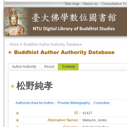
Site map
．
About us
．
Consultative C
．
Home
>
Buddhist Author Authority Database
Author Authority
Result
Content
松野純孝
．
．
Authorize Area for Author
Provide Bibliography
Correction
ID
：
41427
Alternative Names：
Matsuno, Junko