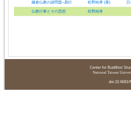
鎌倉仏教の諸問題--易行
松野純孝 (著)
日
仏教行事とその思想
松野純孝
Center for Buddhist Stu
National Taiwan Universi
doi:10.6681