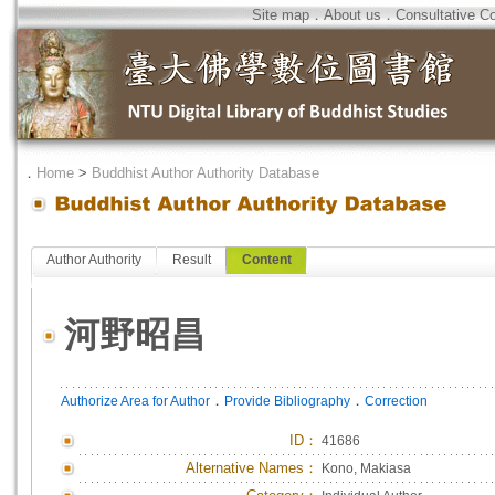
Site map
．
About us
．
Consultative C
．
Home
>
Buddhist Author Authority Database
Author Authority
Result
Content
河野昭昌
．
．
Authorize Area for Author
Provide Bibliography
Correction
ID
：
41686
Alternative Names：
Kono, Makiasa