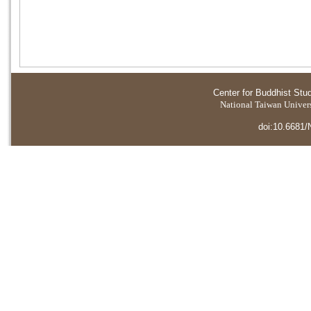
Center for Buddhist Stu
National Taiwan Universi
doi:10.6681