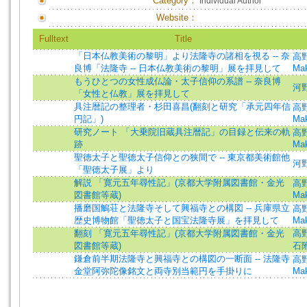
Category：
Individual Author
Website：
Fulltext
Title
「日本仏教美術の黎明」より法隆寺の諸相を視る -- 奈
高
良博「法隆寺 -- 日本仏教美術の黎明」展を拝見して
Mak
もうひとつの女性成仏論・太子信仰の系譜 -- 奈良博
河野
「女性と仏教」展を拝見して
具注暦記の整理者・杉田喜昌(翻刻と研究「承元四年信
高
円記」)
Mak
研究ノート 「大乗院旧蔵具注暦記」の目録と伝来の軌
高
跡
Mak
聖徳太子と聖徳太子信仰との狭間で -- 東京都美術館他
河野
「聖徳太子展」より
解説 「寛元五年尋性記」(京都大学附属図書館・金光
高
図書館等蔵)
Mak
播磨国鵤荘と法隆寺そして興福寺との構図 -- 兵庫県立
高
歴史博物館「聖徳太子と国宝法隆寺展」を拝見して
Mak
翻刻 「寛元五年尋性記」(京都大学附属図書館・金光
高
図書館等蔵)
石
鎌倉前半期法隆寺と興福寺との構図の一断面 -- 法隆寺
高
金堂阿弥陀像銘文と両寺別当範円を手掛りに
Mak