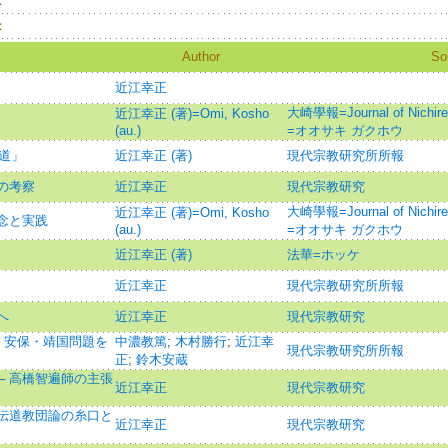
：
：
Author
So
近江幸正
大崎學報=Journal of Nichir
近江幸正 (著)=Omi, Kosho
(au.)
=オオサキ ガクホウ
伝道」
近江幸正 (著)
現代宗教研究所所報
の考察
近江幸正
現代宗教研究
大崎學報=Journal of Nichir
近江幸正 (著)=Omi, Kosho
念と実践
(au.)
=オオサキ ガクホウ
近江幸正 (著)
法華=ホッケ
近江幸正
現代宗教研究所所報
へ
近江幸正
現代宗教研究
・安保・靖国問題を
中濃教篤
;
木村勝行
;
近江幸
現代宗教研究所所報
正
;
鈴木安蔵
─ 高橋智遍師の主張
近江幸正
現代宗教研究
 伝道教団論の糸口と
近江幸正
現代宗教研究