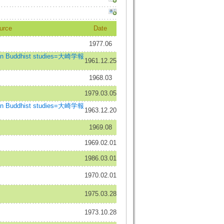
urce
Date
1977.06
en Buddhist studies=大崎学報
1961.12.25
1968.03
1979.03.05
en Buddhist studies=大崎学報
1963.12.20
1969.08
1969.02.01
1986.03.01
1970.02.01
1975.03.28
1973.10.28