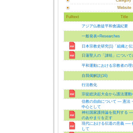
Category
Website
Fulltext
Title
アジア仏教徒平和會議紀要
一般発表=Researches
日本宗教史研究(1)「組織と
日蓮聖人の「諌暁」について
平和運動における宗教者の理
自我偈解説(16)
行法教化
宗徒総決起大会から護法運動
信教の自由について — 憲法
中心として
神社国家護持論を批判する ─
のあやまりを正す
現代における伝道の意義 ──
して