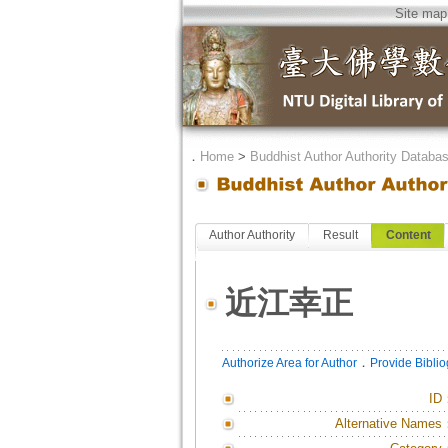
Site map
．
Home
>
Buddhist Author Authority Databa
Author Authority
Result
Content
近江幸正
．
Authorize Area for Author
Provide Bibli
ID
Alternative Names