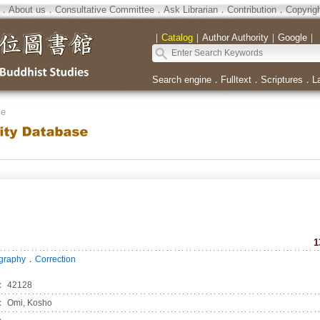
．
About us
．
Consultative Committee
．
Ask Librarian
．
Contribution
．
Copyrig
｜
Catalog
｜
Author Authority
｜
Google
｜
Search engine
．
Fulltext
．
Scriptures
．
L
se
1
．
ography
Correction
：
42128
：
Omi, Kosho