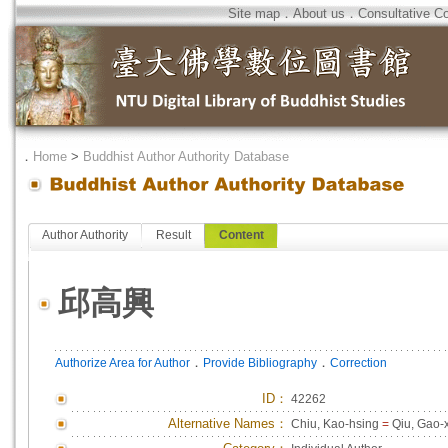
Site map
．
About us
．
Consultative C
．
Home
>
Buddhist Author Authority Database
Author Authority
Result
Content
邱高興
．
．
Authorize Area for Author
Provide Bibliography
Correction
ID
：
42262
Alternative Names：
Chiu, Kao-hsing
=
Qiu, Gao-