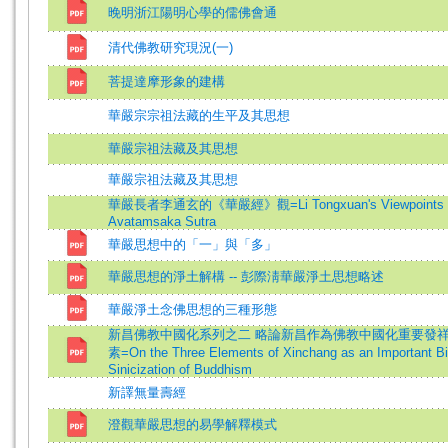
晚明浙江陽明心學的儒佛會通
清代佛教研究現況(一)
菩提達摩形象的建構
華嚴宗宗祖法藏的生平及其思想
華嚴宗祖法藏及其思想
華嚴宗祖法藏及其思想
華嚴長者李通玄的《華嚴經》觀=Li Tongxuan's Viewpoints 
Avatamsaka Sutra
華嚴思想中的「一」與「多」
華嚴思想的淨土解構 -- 彭際淸華嚴淨土思想略述
華嚴淨土念佛思想的三種形態
新昌佛教中國化系列之二 略論新昌作為佛教中國化重要發
素=On the Three Elements of Xinchang as an Important Bir
Sinicization of Buddhism
新譯無量壽經
澄觀華嚴思想的易學解釋模式