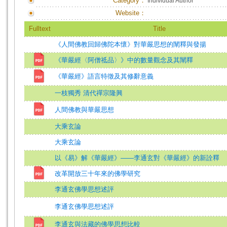
Category：
Individual Author
Website：
Fulltext
Title
《人間佛教回歸佛陀本懷》對華嚴思想的闡釋與發揚
《華嚴經〈阿僧祗品〉》中的數量觀念及其闡釋
《華嚴經》語言特徵及其修辭意義
一枝獨秀 清代禪宗隆興
人間佛教與華嚴思想
大乘玄論
大乘玄論
以《易》解《華嚴經》——李通玄對《華嚴經》的新詮釋
改革開放三十年來的佛學研究
李通玄佛學思想述評
李通玄佛學思想述評
李通玄與法藏的佛學思想比較