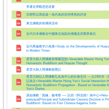
李通玄禪觀思想述要
宗密對以馬祖道一為代表的洪州禪系的評述
東北佛教的初傳與流布
近代日本佛教在中國東北地區的傳播及其戰爭責任
近代華厳教学の発展=Study on the Developments of Huayan
in Modern Times
星雲大師人間佛教與華嚴思想=Venerable Master Hsing Yun
Humanistic Buddhism and Huayan Thought
星雲大師人間佛教親歷記
星雲大師以人間佛教弘化為中心的社會交往 — 以1991年
記為主=Venerable Master Hsing Yun’s Social Interaction t
Humanistic Buddhism Propagation - Based on Venerable M
Yun’s Diaries
原始佛教「因緣」義考察 ── 以四《阿含經》為中心=Hetu-
pratyaya(Principal and Subordinate Causes) Doctrine in Pri
Buddhism: Based on Four Chinese Aagama Sutra