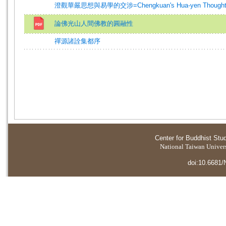
澄觀華嚴思想與易學的交涉=Chengkuan's Hua-yen Thought an
論佛光山人間佛教的圓融性
禪源諸詮集都序
Center for Buddhist Stu
National Taiwan Universi
doi:10.6681