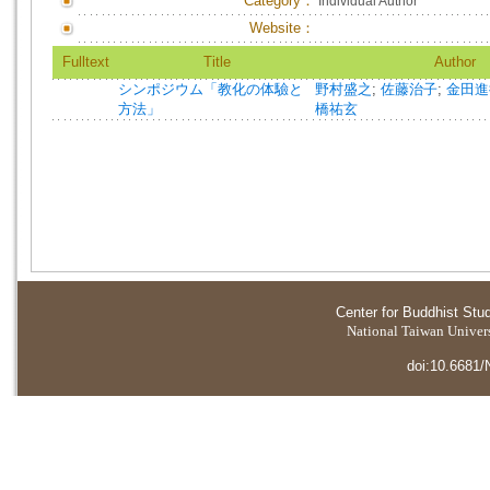
Category：
Individual Author
Website：
Fulltext
Title
Author
シンポジウム「教化の体驗と
野村盛之
;
佐藤治子
;
金田進
方法」
橋祐玄
Center for Buddhist Stu
National Taiwan Universi
doi:10.6681