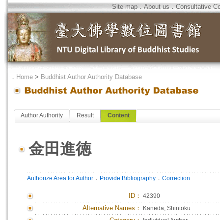
Site map
．
About us
．
Consultative C
．
Home
>
Buddhist Author Authority Database
Author Authority
Result
Content
金田進徳
．
．
Authorize Area for Author
Provide Bibliography
Correction
ID
：
42390
Alternative Names：
Kaneda, Shintoku