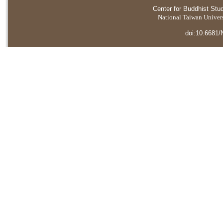
Center for Buddhist Stu
National Taiwan Universi
doi:10.6681