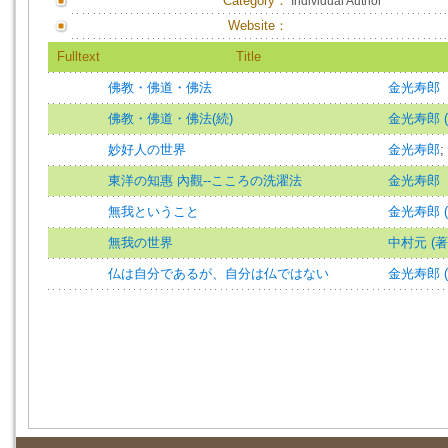
Category：
Individual Author
Website：
Fulltext
Title
佛教・佛道・佛法
金光寿郎
佛教・佛道・佛法(続)
金光寿郎 (
妙好人の世界
金光寿郎
;
東洋の知惠 內觀--こころの洗濯法
金光寿郎
無我ということ
金光寿郎 (
無我の世界
中村元 (著
仏は自分であるが、自分は仏ではない
金光寿郎 (