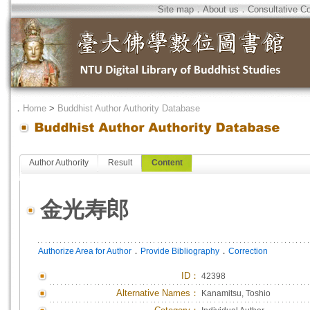
Site map
．
About us
．
Consultative C
．
Home
>
Buddhist Author Authority Database
Author Authority
Result
Content
金光寿郎
．
．
Authorize Area for Author
Provide Bibliography
Correction
ID
：
42398
Alternative Names：
Kanamitsu, Toshio