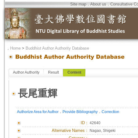
Site map
．
About us
．
Consultative C
．
Home
>
Buddhist Author Authority Database
Author Authority
Result
Content
長尾重輝
．
．
Authorize Area for Author
Provide Bibliography
Correction
ID
：
42640
Alternative Names：
Nagao, Shigeki