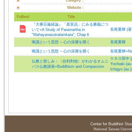
Category：
Website：
Fulltext
Title
『大乗荘厳経論』「真実品」にみる勝義につ
長尾重輝 (著)=N
いて=A Study of Paramartha in
"Mahayanasutralamkara", Chap.6
唯識という思想 -- 心の深層を開く
長尾重輝
唯識という思想 -- 心の深層を開く
長尾重輝=Naga
ケネス田中 (編著)
仏教と慈しみ：〈自利利他〉がわかるオムニ
Yoshiaki (au.
バス仏教講座=Buddhism and Compassion
Ichigyo (au.)
Center for Buddhist Stu
National Taiwan Universi