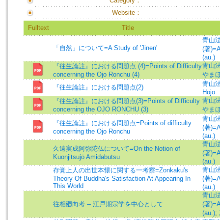
Category：
Website：
Fulltext
Title
青山
「自然」について=A Study of 'Jinen'
(著)=A
(au.)
青山法
『往生論註』における問題点 (4)=Points of Difficulty
concerning the Ojo Ronchu (4)
やまほじ
青山法城
『往生論註』における問題点(2)
Hojo
青山法
『往生論註』における問題点(3)=Points of Difficulty
concerning the OJO RONCHU (3)
やまほじ
青山
『往生論註』における問題点=Points of difficulty
(著)=A
concerning the Ojo Ronchu
(au.)
青山
久遠実成阿弥陀仏について=On the Notion of
(著)=A
Kuonjitsujō Amidabutsu
(au.)
青山
存覚上人の出世本懐に関する一考察=Zonkaku's
Theory Of Buddha's Satisfaction At Appearing In
(著)=A
This World
(au.)
青山
往相廻向考 -- 江戸期宗学を中心として
(著)=A
(au.)
;