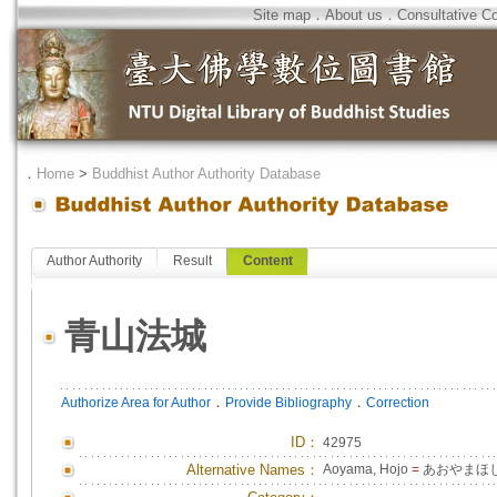
Site map
．
About us
．
Consultative C
．
Home
>
Buddhist Author Authority Database
Author Authority
Result
Content
青山法城
．
．
Authorize Area for Author
Provide Bibliography
Correction
ID
：
42975
Alternative Names：
Aoyama, Hojo
=
あおやまほ