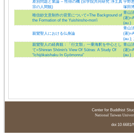
差別問題と業論 -- 性得の機 (宗学院共同研究 浄土真
宇野
宗の人間観)
塚田
青山
唯信鈔文意制作の背景について=The Background of
(著)=A
the Formation of the Yuishinsho-mon'i
(au.)
青山
親鸞聖人における仏身論
(著)=A
(au.)
;
親鸞聖人の経典観：「行文類」一乗海釈を中心とし
青山
て=Shinran Shōnin's View Of Sūtras: A Study Of
(著)=A
“Ichijōkaishaku In Gyōmonrui”
(au.)
Center for Buddhist Stu
National Taiwan Universi
doi:10.6681