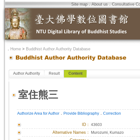
Site map
．
About us
．
Consultative C
．
Home
>
Buddhist Author Authority Database
Author Authority
Result
Content
室住熊三
．
．
Authorize Area for Author
Provide Bibliography
Correction
ID
：
43603
Alternative Names：
Murozumi, Kumazo