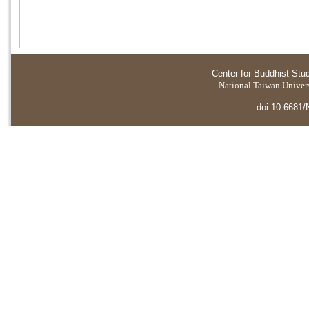
Center for Buddhist Stu
National Taiwan Universi
doi:10.6681