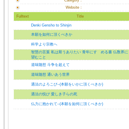
Category：
Website：
Fulltext
Title
Denki Gensho to Shinjin
本願を如何に頂くべきか
科学より宗教へ
智慧の言葉 私は斯うありたい 青年にすゝめる書 仏敎界に
望むこと
道味随想 斗争を超えて
道味随想 通いあう世界
遇法のよろこび--(本願をいかに頂くべきか)
遇法の悦び 愛しき子らの死
仏力に抱かれて--(本願を如何に頂くべきか)