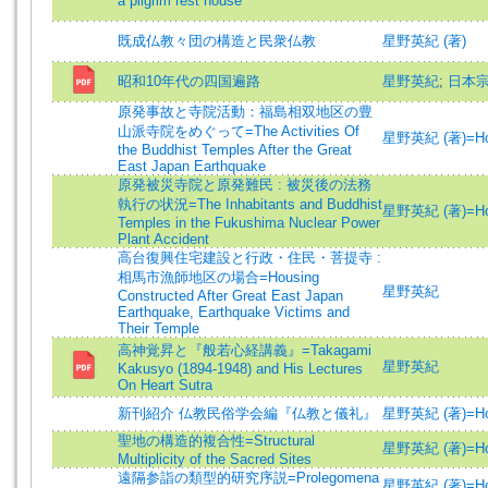
a pilgrim rest house
既成仏教々団の構造と民衆仏教
星野英紀 (著)
昭和10年代の四国遍路
星野英紀
;
日本
原発事故と寺院活動：福島相双地区の豊
山派寺院をめぐって=The Activities Of
星野英紀 (著)=Hoshi
the Buddhist Temples After the Great
East Japan Earthquake
原発被災寺院と原発難民 : 被災後の法務
執行の状況=The Inhabitants and Buddhist
星野英紀 (著)=Hoshi
Temples in the Fukushima Nuclear Power
Plant Accident
高台復興住宅建設と行政・住民・菩提寺 :
相馬市漁師地区の場合=Housing
星野英紀
Constructed After Great East Japan
Earthquake, Earthquake Victims and
Their Temple
高神覚昇と『般若心経講義』=Takagami
星野英紀
Kakusyo (1894-1948) and His Lectures
On Heart Sutra
新刊紹介 仏教民俗学会編『仏教と儀礼』
星野英紀 (著)=Hoshi
聖地の構造的複合性=Structural
星野英紀 (著)=Hoshi
Multiplicity of the Sacred Sites
遠隔参詣の類型的研究序説=Prolegomena
星野英紀 (著)=Hoshi