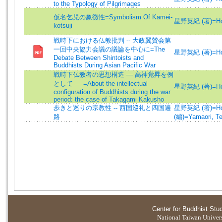
to the Typology of Pilgrimages
仮名乞児の象徴性=Symbolism Of Kamei-
星野英紀 (著)=Hoshi
kotsuji
戦時下における仏教批判 -- 大政翼賛会第
一回中央協力会議の議論を中心に=The
星野英紀 (著)=Hoshi
Debate Between Shintoists and
Buddhists During Asian Pacific War
戦時下仏教者の思想構造 ― 高神覚昇を例
として ― =About the intellectual
星野英紀 (著)=Hoshi
configuration of Buddhists during the war
period: the case of Takagami Kakusho
歩きと巡りの宗教性 -- 西国巡礼と四国遍
星野英紀 (著)=Hoshi
路
(編)=Yamaori, Te
Center for Buddhist Stu
National Taiwan Universi