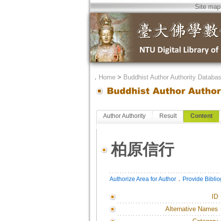
Site map
．
Home
>
Buddhist Author Authority Databa
Author Authority
Result
Content
柏原信行
．
Authorize Area for Author
Provide Bibli
ID
Alternative Names