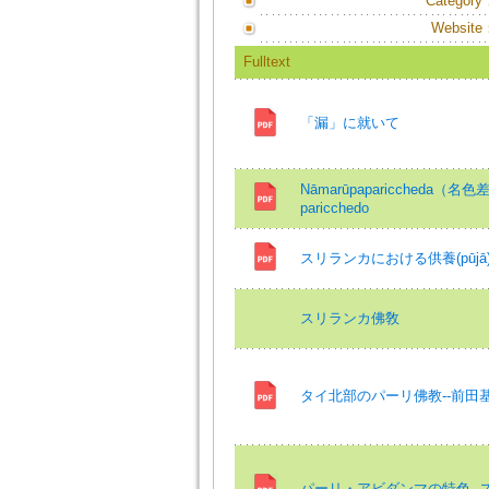
Category
Website
Fulltext
「漏」に就いて
Nāmarūpapariccheda（名色
paricchedo
スリランカにおける供養(pūjā)=Pūj
スリランカ佛敎
タイ北部のパーリ佛教--前田
パーリ・アビダンマの特色 -