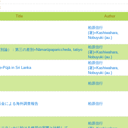
：
：
Title
Author
柏原信行
(著)=Kashiwahara,
Nobuyuki (au.)
柏原信行
差別論）：第三の差別=Nāmarūpapariccheda, tatiyo
(著)=Kashiwahara,
Nobuyuki (au.)
柏原信行
ā in Sri Lanka
(著)=Kashiwahara,
Nobuyuki (au.)
柏原信行
基金による海外調查報告
柏原信行
柏原信行
スリランカに於ける修習の実際と比較して-