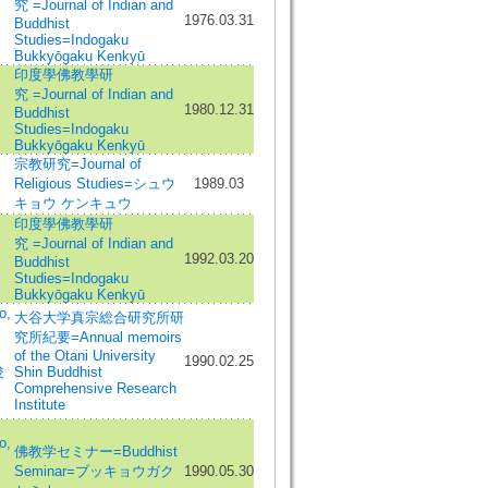
究 =Journal of Indian and
1976.03.31
Buddhist
Studies=Indogaku
Bukkyōgaku Kenkyū
印度學佛教學研
究 =Journal of Indian and
1980.12.31
Buddhist
Studies=Indogaku
Bukkyōgaku Kenkyū
宗教研究=Journal of
Religious Studies=シュウ
1989.03
キョウ ケンキュウ
印度學佛教學研
究 =Journal of Indian and
1992.03.20
Buddhist
Studies=Indogaku
Bukkyōgaku Kenkyū
o,
大谷大学真宗総合研究所研
究所紀要=Annual memoirs
of the Otani University
1990.02.25
俊
Shin Buddhist
Comprehensive Research
Institute
o,
佛教学セミナー=Buddhist
Seminar=ブッキョウガク
1990.05.30