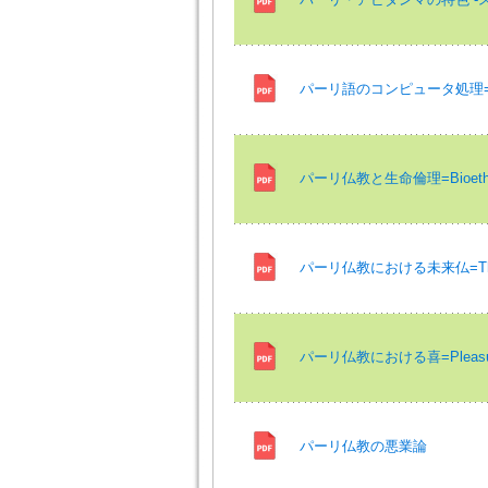
パーリ語のコンピュータ処理=Proce
パーリ仏教と生命倫理=Bioethics 
パーリ仏教における未来仏=The futu
パーリ仏教における喜=Pleasure i
パーリ仏教の悪業論