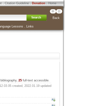
ht
．
Citation Guideline
．
Donation
．
Home
中
日
Back
anguage Lessons
．
Links
bibliography,
25
full-text accessible.
12.03.05 created, 2022.01.19 updated