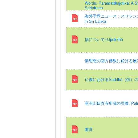
Words, Paramatthajotikā: A S
Scriptures
海外学界ニュース：スリランカの仏教研究
in Sri Lanka
捨について=Upekkhā
業思想の南方佛敎に於ける展
仏教におけるSaddhā（信）の概念=T
覚王山日泰寺所蔵の貝葉=Palm Leaf M
随喜