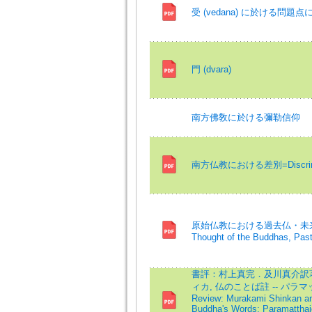
受 (vedana) に於ける問題点
門 (dvara)
南方佛敎に於ける彌勒信仰
南方仏教における差別=Discriminat
原始仏教における過去仏・未来仏思想の形成
Thought of the Buddhas, Past
書評：村上真完．及川真介訳著『
ィカ, 仏のことば註 -- パラ
Review: Murakami Shinkan an
Buddha's Words: Paramatthaj