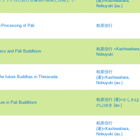
(著)=Kashiwahara,
Nobuyuki (au.)
ssing of Pāli
柏原信行
柏原信行 =Kashiwahara
and Pāli Buddhism
Nobuyuki
柏原信行
re Buddhas in Theravada
(著)=Kashiwahara,
Nobuyuki (au.)
柏原信行 (著)=かしわは
n Pali Buddhism
のぶゆき (au.)
柏原信行
(著)=Kashiwahara,
Nobuyuki (au.)