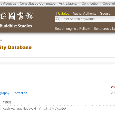
．
About us
．
Consultative Committee
．
Ask Librarian
．
Contribution
．
Copyrig
｜
Catalog
｜
Author Authority
｜
Google
｜
Search engine
．
Fulltext
．
Scriptures
．
L
se
28
．
20
ography
Correction
：
43931
：
Kashiwahara, Nobuyuki
=
かしわはらのぶゆき