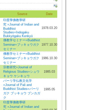
Source
Date
印度學佛教學研
究 =Journal of Indian and
1978.03.20
Buddhist
Studies=Indogaku
Bukkyōgaku Kenkyū
佛教学セミナー=Buddhist
Seminar=ブッキョウガク
1977.10.30
セミナー
佛教学セミナー=Buddhist
Seminar=ブッキョウガク
1986.10.30
セミナー
宗教研究=Journal of
Religious Studies=シュウ
1985.03
キョウ ケンキュウ
パーリ学仏教文化学
=Journal of Pali and
Buddhist Studies=パーリ
1995.05
ガク ブッキョウ ブンカガ
ク
印度學佛教學研
究 =Journal of Indian and