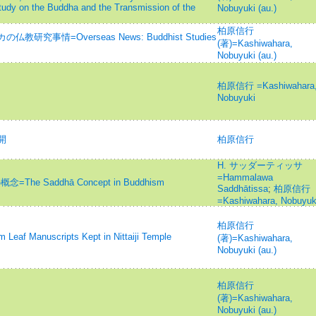
tudy on the Buddha and the Transmission of the
Nobuyuki (au.)
柏原信行
事情=Overseas News: Buddhist Studies
(著)=Kashiwahara,
Nobuyuki (au.)
柏原信行 =Kashiwahara
Nobuyuki
開
柏原信行
H. サッダーティッサ
=Hammalawa
he Saddhā Concept in Buddhism
Saddhātissa
;
柏原信行
=Kashiwahara, Nobuyuk
柏原信行
anuscripts Kept in Nittaiji Temple
(著)=Kashiwahara,
Nobuyuki (au.)
柏原信行
(著)=Kashiwahara,
Nobuyuki (au.)