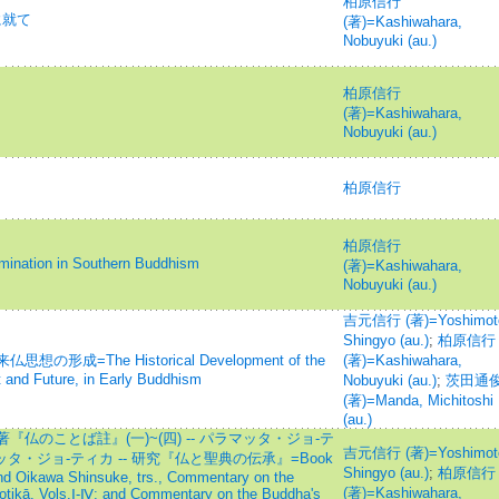
柏原信行
に就て
(著)=Kashiwahara,
Nobuyuki (au.)
柏原信行
(著)=Kashiwahara,
Nobuyuki (au.)
柏原信行
柏原信行
ion in Southern Buddhism
(著)=Kashiwahara,
Nobuyuki (au.)
吉元信行 (著)=Yoshimot
Shingyo (au.)
;
柏原信行
=The Historical Development of the
(著)=Kashiwahara,
 and Future, in Early Buddhism
Nobuyuki (au.)
;
茨田通
(著)=Manda, Michitoshi
(au.)
仏のことば註』(一)~(四) -- パラマッタ・ジョ-テ
吉元信行 (著)=Yoshimot
マッタ・ジョ-ティカ -- 研究『仏と聖典の伝承』=Book
Shingyo (au.)
;
柏原信行
d Oikawa Shinsuke, trs., Commentary on the
(著)=Kashiwahara,
otikā, Vols.Ⅰ-Ⅳ; and Commentary on the Buddha's