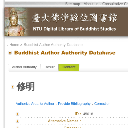
Site map
．
About us
．
Consultative C
．
Home
>
Buddhist Author Authority Database
Author Authority
Result
Content
修明
．
．
Authorize Area for Author
Provide Bibliography
Correction
ID
：
45018
Alternative Names：