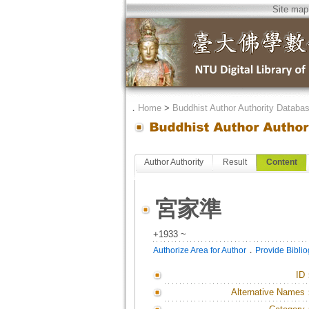
Site map
．
Home
>
Buddhist Author Authority Databa
Author Authority
Result
Content
宮家準
+1933 ~
．
Authorize Area for Author
Provide Bibli
ID
Alternative Names