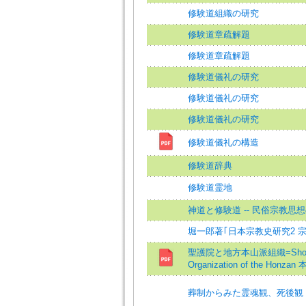
修験道組織の研究
修験道章疏解題
修験道章疏解題
修験道儀礼の研究
修験道儀礼の研究
修験道儀礼の研究
修験道儀礼の構造
修験道辞典
修験道霊地
神道と修験道 -- 民俗宗教思
堀一郎著｢日本宗教史研究2 
聖護院と地方本山派組織=Shogoin 
Organization of the Honzan 
葬制からみた霊魂観、死後観