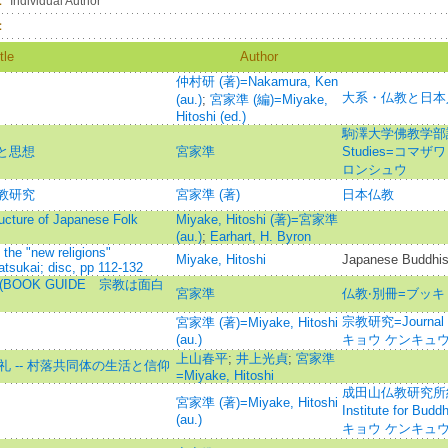
：
Individual Author
：
tle
Author
仲村研 (著)=Nakamura, Ken
大系・仏教と日本
(au.)
;
宮家準 (編)=Miyake,
Hitoshi (ed.)
駒澤大学佛教学部論集=J
と思想
宮家準
Studies=コマ
ロンシュウ
教研究
宮家準 (著)
日本仏教
ucture of Japanese Folk
Miyake, Hitoshi (著)=宮家準
(au.)
;
Earhart, H. Byron
the "new religions"
Miyake, Hitoshi
Japanese Buddhi
sukai; disc, pp 112-132
(BOOK GUIDE 宗教は面白
宮家準
仏教‧別冊=ブッキ
宗教研究=Journal o
宮家準 (著)=Miyake, Hitoshi
(au.)
キョウ ケンキュ
上山春平
;
井上光貞
;
宮家準
礼 -- 村落共同体の生活と信仰
=Miyake, Hitoshi
成田山仏教研究所紀要=J
宮家準 (著)=Miyake, Hitoshi
Institute for B
(au.)
キョウ ケンキュウ