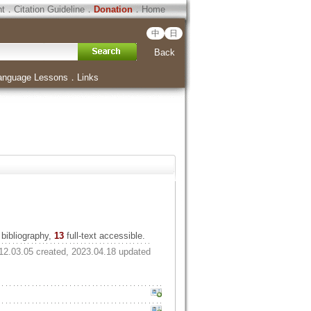
ht
．
Citation Guideline
．
Donation
．
Home
中
日
Back
anguage Lessons
．
Links
bibliography,
13
full-text accessible.
12.03.05 created, 2023.04.18 updated