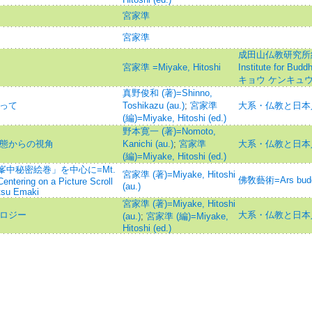
宮家準
宮家準
成田山仏教研究所紀要=J
宮家準 =Miyake, Hitoshi
Institute for B
キョウ ケンキュウ
真野俊和 (著)=Shinno,
ぐって
Toshikazu (au.)
;
宮家準
大系・仏教と日本
(編)=Miyake, Hitoshi (ed.)
野本寛一 (著)=Nomoto,
形態からの視角
Kanichi (au.)
;
宮家準
大系・仏教と日本
(編)=Miyake, Hitoshi (ed.)
中秘密絵巻」を中心に=Mt.
宮家準 (著)=Miyake, Hitoshi
佛敎藝術=Ars bu
ntering on a Picture Scroll
(au.)
tsu Emaki
宮家準 (著)=Miyake, Hitoshi
モロジー
大系・仏教と日本
(au.)
;
宮家準 (編)=Miyake,
Hitoshi (ed.)