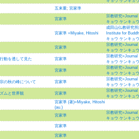
キョウ ケンキュ
五来重
;
宮家準
宗教研究=Journal o
宮家準
キョウ ケンキュ
成田山仏教研究所紀要=J
宮家準 =Miyake, Hitoshi
Institute for B
キョウ ケンキュウ
宗教研究=Journal o
宮家準
キョウ ケンキュ
宗教研究=Journal o
教行動を透して見た
宮家準
キョウ ケンキュ
宗教研究=Journal o
宮家準
キョウ ケンキュ
宗教研究=Journal o
本宗の秋の峰について
宮家準
キョウ ケンキュ
宗教研究=Journal o
ニズムと世界観
宮家準
キョウ ケンキュ
宮家準 (著)=Miyake, Hitoshi
(au.)
宗教研究=Journal o
宮家準
キョウ ケンキュ
宮家準
宮家準