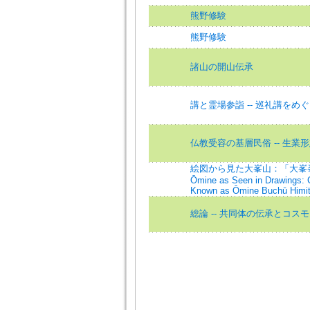
熊野修験
熊野修験
諸山の開山伝承
講と霊場参詣 -- 巡礼講をめ
仏教受容の基層民俗 -- 生業
絵図から見た大峯山：「大峯峯
Ōmine as Seen in Drawings: Ce
Known as Ōmine Buchū Himi
総論 -- 共同体の伝承とコス