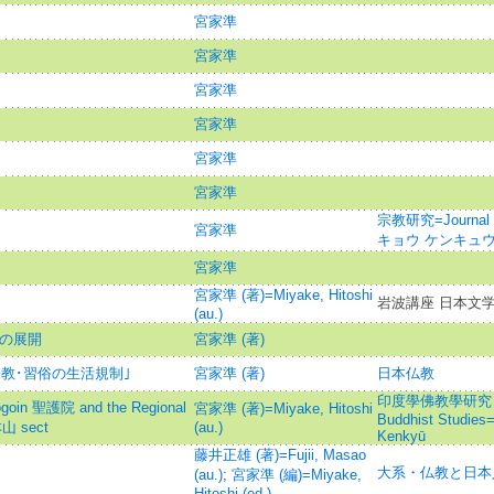
宮家準
宮家準
宮家準
宮家準
宮家準
宮家準
宗教研究=Journal o
宮家準
キョウ ケンキュ
宮家準
宮家準 (著)=Miyake, Hitoshi
岩波講座 日本文学
(au.)
想の展開
宮家準 (著)
宗教･習俗の生活規制｣
宮家準 (著)
日本仏教
印度學佛教學研究 =Jou
聖護院 and the Regional
宮家準 (著)=Miyake, Hitoshi
Buddhist Studies
本山 sect
(au.)
Kenkyū
藤井正雄 (著)=Fujii, Masao
大系・仏教と日本
(au.)
;
宮家準 (編)=Miyake,
Hitoshi (ed.)