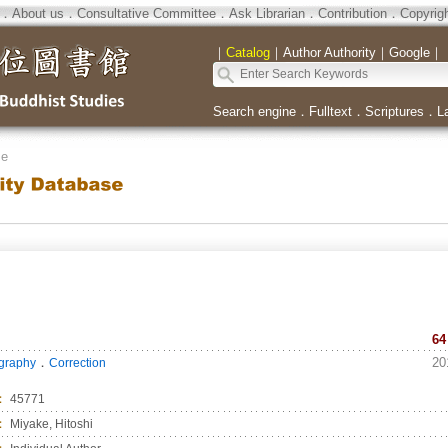
．
About us
．
Consultative Committee
．
Ask Librarian
．
Contribution
．
Copyrig
｜
Catalog
｜
Author Authority
｜
Google
｜
Search engine
．
Fulltext
．
Scriptures
．
L
se
64
．
20
ography
Correction
：
45771
：
Miyake, Hitoshi