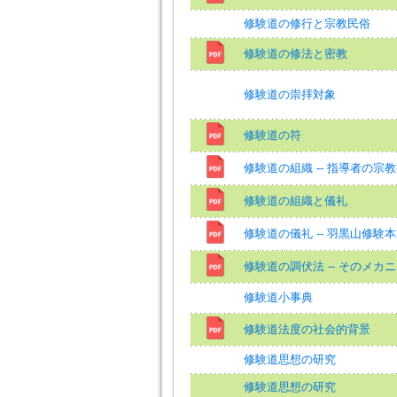
修験道の修行と宗教民俗
修験道の修法と密教
修験道の崇拝対象
修験道の符
修験道の組織 -- 指導者の宗
修験道の組織と儀礼
修験道の儀礼 -- 羽黒山修験
修験道の調伏法 -- そのメカ
修験道小事典
修験道法度の社会的背景
修験道思想の研究
修験道思想の研究