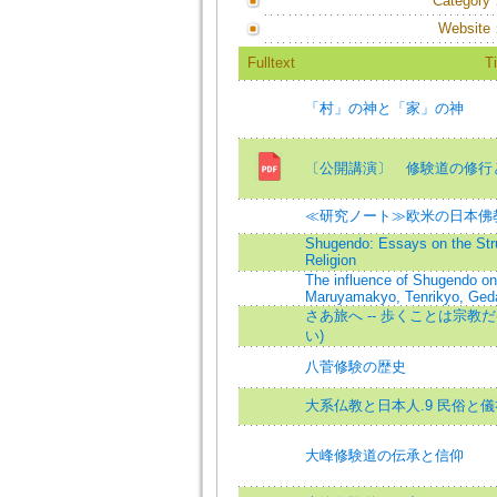
Category
Website
Fulltext
Ti
「村」の神と「家」の神
〔公開講演〕 修験道の修行
≪研究ノート≫欧米の日本佛
Shugendo: Essays on the Str
Religion
The influence of Shugendo on 
Maruyamakyo, Tenrikyo, Gedat
さあ旅へ -- 歩くことは宗教だ
い)
八菅修験の歴史
大系仏教と日本人.9 民俗と儀
大峰修験道の伝承と信仰