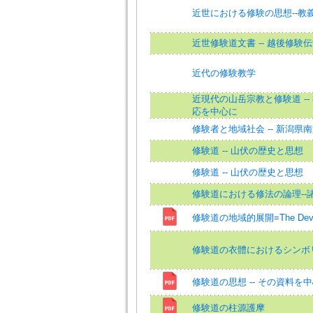
近世における修験の思想--教
近世修験道文書 -- 越後修験
近代の修験教学
近現代の山岳宗教と修験道 -
応を中心に
修験者と地域社会 -- 新潟県
修験道 -- 山伏の歴史と思想
修験道 -- 山伏の歴史と思想
修験道における修法の論理--
修験道の地域的展開=The Developm
修験道の衣體におけるシンボ
修験道の思想 -- その資料を
修験道の柱源護摩