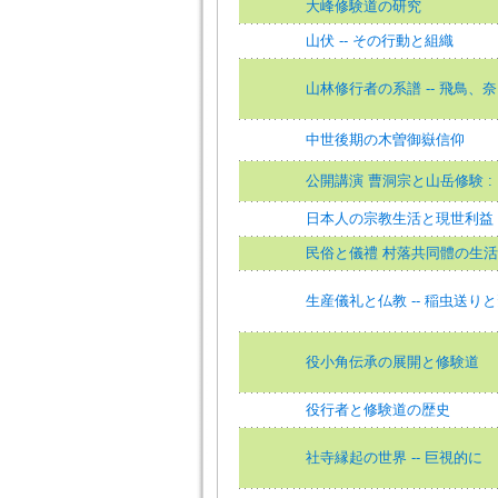
大峰修験道の研究
山伏 -- その行動と組織
山林修行者の系譜 -- 飛鳥、
中世後期の木曽御嶽信仰
公開講演 曹洞宗と山岳修験 
日本人の宗教生活と現世利益
民俗と儀禮 村落共同體の生
生産儀礼と仏教 -- 稲虫送り
役小角伝承の展開と修験道
役行者と修験道の歴史
社寺縁起の世界 -- 巨視的に