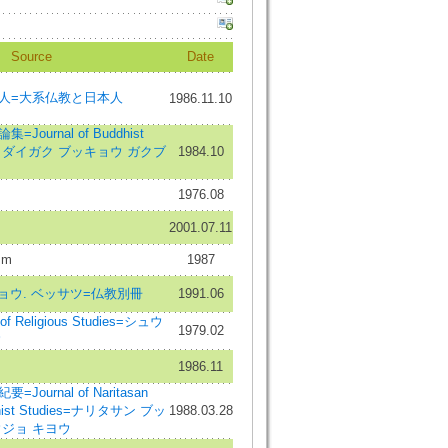
Source
Date
人=大系仏教と日本人
1986.11.10
ournal of Buddhist
ザワ ダイガク ブッキョウ ガクブ
1984.10
1976.08
2001.07.11
sm
1987
ョウ. ベッサツ=仏教別冊
1991.06
f Religious Studies=シュウ
1979.02
ウ
1986.11
ournal of Naritasan
uddhist Studies=ナリタサン ブッ
1988.03.28
ジョ キヨウ