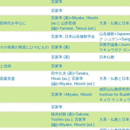
宮家準
宮家準
宮家準 (著)=Miyake, Hitoshi
奈良時代を中心に
(au.)
;
山折哲雄
大系・仏教と日本
(編)=Yamaori, Tetsuo (ed.)
山岳修験=Japanese
宮家準
;
日本山岳修験学会
ク シュゲン=Sanga
宗教学論集=Journal 
: その発展の根底にひそむもの
宮家準 (著)
ウキョウガク ロ
宮家準 (著)
日本仏教
活と信仰
宮家準
田中久夫 (著)=Tanaka,
と斎藤実盛
Hisao (au.)
;
宮家準
大系・仏教と日本
(編)=Miyake, Hitoshi (ed.)
成田山仏教研究所紀要=J
宮家準 =Miyake, Hitoshi
Institute for B
キョウ ケンキュウ
宮家準
桜井好朗 (著)=Sakurai,
Yoshiro (au.)
;
宮家準
大系・仏教と日本
(編)=Miyake, Hitoshi (ed.)