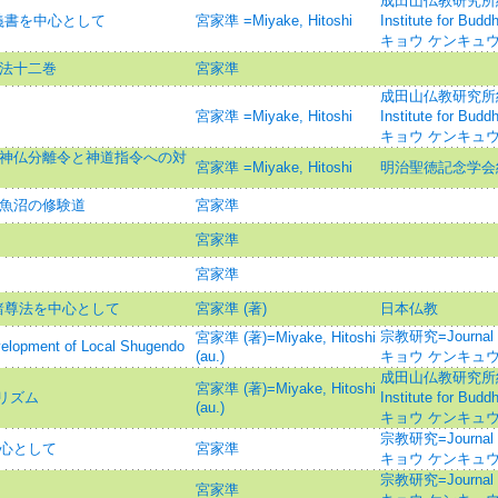
成田山仏教研究所紀要=J
義書を中心として
宮家準 =Miyake, Hitoshi
Institute for B
キョウ ケンキュウ
伝法十二巻
宮家準
成田山仏教研究所紀要=J
宮家準 =Miyake, Hitoshi
Institute for B
キョウ ケンキュウ
- 神仏分離令と神道指令への対
宮家準 =Miyake, Hitoshi
明治聖徳記念学会
南魚沼の修験道
宮家準
宮家準
宮家準
諸尊法を中心として
宮家準 (著)
日本仏教
宗教研究=Journal o
宮家準 (著)=Miyake, Hitoshi
ent of Local Shugendo
(au.)
キョウ ケンキュ
成田山仏教研究所紀要=J
宮家準 (著)=Miyake, Hitoshi
リズム
Institute for B
(au.)
キョウ ケンキュウ
宗教研究=Journal o
中心として
宮家準
キョウ ケンキュ
宗教研究=Journal o
宮家準