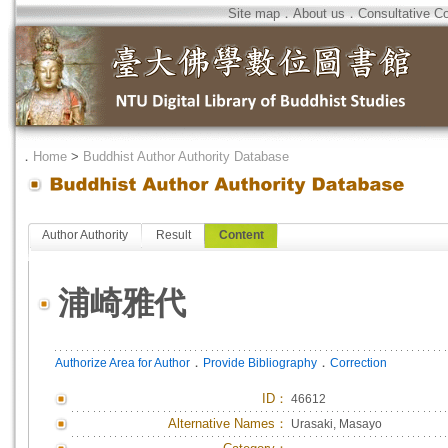
Site map
．
About us
．
Consultative C
．
Home
>
Buddhist Author Authority Database
Author Authority
Result
Content
浦崎雅代
．
．
Authorize Area for Author
Provide Bibliography
Correction
ID
：
46612
Alternative Names：
Urasaki, Masayo