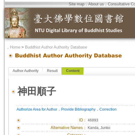
Site map
．
About us
．
Consultative C
．
Home
>
Buddhist Author Authority Database
Author Authority
Result
Content
神田順子
．
．
Authorize Area for Author
Provide Bibliography
Correction
ID
：
46893
Alternative Names：
Kanda, Junko