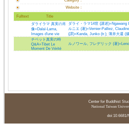
Category：
Website：
Fulltext
Title
ダライ・ラマ14世 (講述)=Ngawang Lobsan
ダライラマ 真実の肖
ルニエ (著)=Vernier-Palliez, Claudine
像=Dalaï-Lama,
Images d'une vie
(譯)=Kanda, Junko (tr.)
;
薄井大還 (攝影)=
チベット真実の時
ルノワール, フレデリック (著)=Lenoir, F
Q&A=Tibet Le
Moment De Vérité
Center for Buddhist Stu
National Taiwan Universi
doi:10.6681