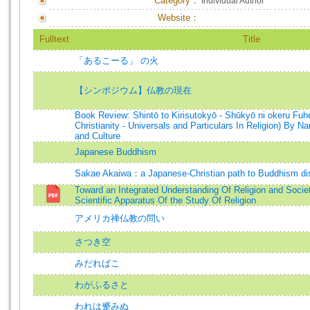
Category：
Individual Author
Website：
Fulltext
Title
「あるこーる」 の火
【シンポジウム】仏教の現在
Book Review: Shintō to Kirisutokyō - Shūkyō ni okeru Fuh
Christianity - Universals and Particulars In Religion) By Na
and Culture
Japanese Buddhism
Sakae Akaiwa：a Japanese-Christian path to Buddhism di
Toward an Integrated Understanding Of Religion and Socie
Scientific Apparatus Of the Study Of Religion
アメリカ禅仏教の問い
さつき空
みだればこ
わがふるさと
われは蹙みぬ