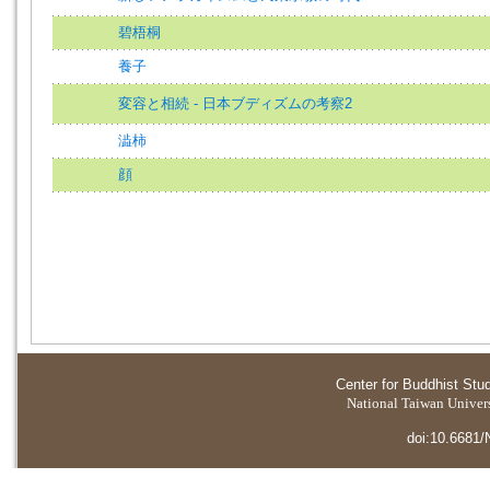
碧梧桐
養子
変容と相続 - 日本ブディズムの考察2
澁柿
顔
Center for Buddhist Stu
National Taiwan Universi
doi:10.6681