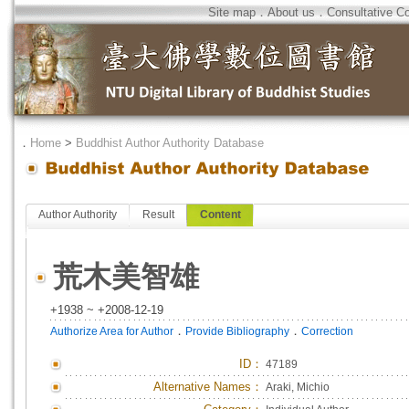
Site map
．
About us
．
Consultative C
．
Home
>
Buddhist Author Authority Database
Author Authority
Result
Content
荒木美智雄
+1938 ~ +2008-12-19
．
．
Authorize Area for Author
Provide Bibliography
Correction
ID
：
47189
Alternative Names：
Araki, Michio