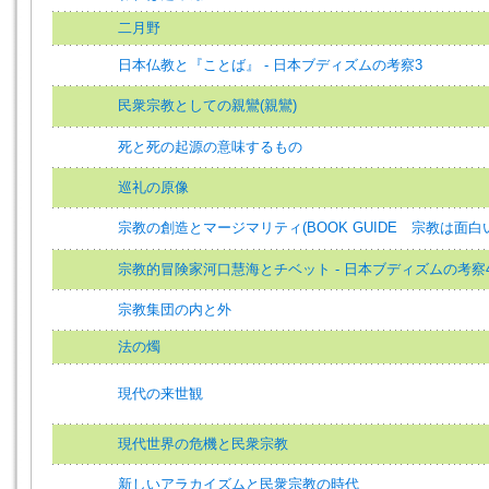
二月野
日本仏教と『ことば』 - 日本ブディズムの考察3
民衆宗教としての親鸞(親鸞)
死と死の起源の意味するもの
巡礼の原像
宗教の創造とマージマリティ(BOOK GUIDE 宗教は面白
宗教的冒険家河口慧海とチベット - 日本ブディズムの考察
宗教集団の内と外
法の燭
現代の来世観
現代世界の危機と民衆宗教
新しいアラカイズムと民衆宗教の時代