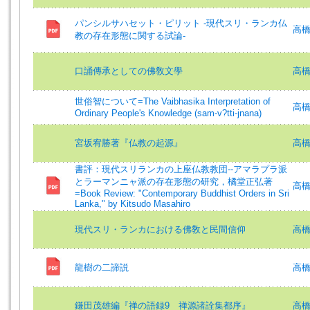
パンシルサハセット・ピリット -現代スリ・ランカ仏
高橋壮
教の存在形態に関する試論-
口誦傳承としての佛敎文學
高
世俗智について=The Vaibhasika Interpretation of
高橋壮
Ordinary People's Knowledge (sam-v?tti-jnana)
宮坂宥勝著『仏教の起源』
高
書評：現代スリランカの上座仏教教団--アマラプラ派
とラーマンニャ派の存在形態の研究，橘堂正弘著
高橋壮
=Book Review: "Contemporary Buddhist Orders in Sri
Lanka," by Kitsudo Masahiro
現代スリ・ランカにおける佛敎と民間信仰
高
龍樹の二諦説
高
鎌田茂雄編『禅の語録9 禅源諸詮集都序』
高