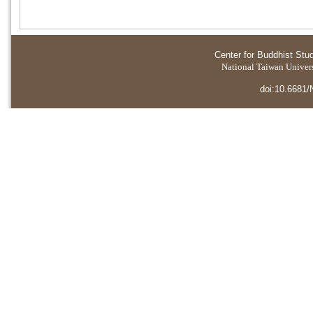
Center for Buddhist Stu
National Taiwan Universi
doi:10.6681