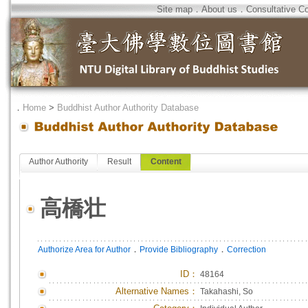
Site map
．
About us
．
Consultative C
．
Home
>
Buddhist Author Authority Database
Author Authority
Result
Content
高橋壮
．
．
Authorize Area for Author
Provide Bibliography
Correction
ID
：
48164
Alternative Names：
Takahashi, So