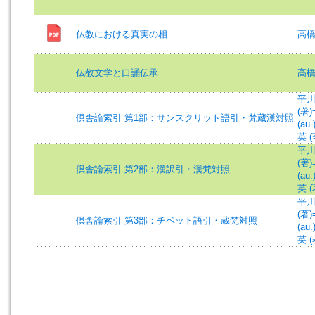
仏教における真実の相
高
仏教文学と口誦伝承
高
平川彰
(著)=
倶舎論索引 第1部：サンスクリット語引・梵蔵漢対照
(au.
英 (著
平川彰
(著)=
倶舎論索引 第2部：漢訳引・漢梵対照
(au.
英 (著
平川彰
(著)=
倶舎論索引 第3部：チベット語引・蔵梵対照
(au.
英 (著