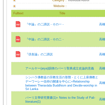
Category：
Individual Author
Website：
Fulltext
Title
『中論』の二諦説 - その一 -
高橋壮
『中論』の二諦説 - その二 -
高橋壮
『倶舎論』の二諦説
高橋壮
アールヤー(arya)韻律のパーリ聖典成立史論的意義
高橋壮
シンハラ佛教徒の宗教生活の形態 - とくに上座佛教と
デーワーレー信仰の關連を中心に=Relationship
高橋壮
between Theravāda Buddhism and Devāle-worship in
Sri Lanka
パーリ文學研究覺書(1)= Notes to the Study of Pali-
高橋壮
literature(1)