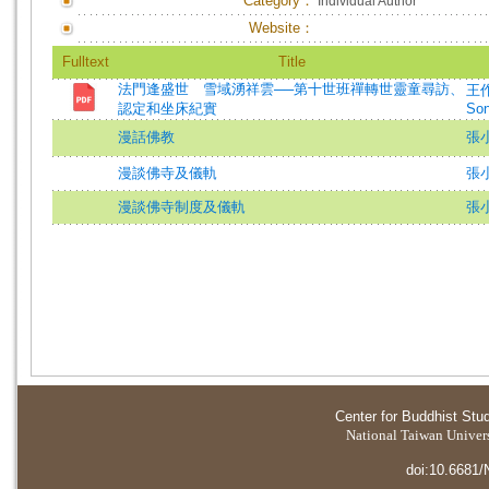
Category：
Individual Author
Website：
Fulltext
Title
法門逢盛世 雪域湧祥雲──第十世班禪轉世靈童尋訪、
王
認定和坐床紀實
Son
漫話佛教
張
漫談佛寺及儀軌
張
漫談佛寺制度及儀軌
張
Center for Buddhist Stu
National Taiwan Universi
doi:10.6681