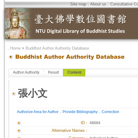
Site map
．
About us
．
Consultative C
．
Home
>
Buddhist Author Authority Database
Author Authority
Result
Content
張小文
．
．
Authorize Area for Author
Provide Bibliography
Correction
ID
：
48684
Alternative Names：