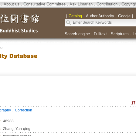
．
About us
．
Consultative Committee
．
Ask Librarian
．
Contribution
．
Copyrig
｜
Catalog
｜
Author Authority
｜
Google
｜
Search engine
．
Fulltext
．
Scriptures
．
L
se
17
．
ography
Correction
：
48988
：
Zhang, Yan-qing