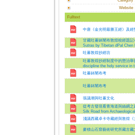
Category
Website
Fulltext
中唐《金光明最勝王經》及經
甘藏吐蕃缽闡布敦煌校經題記=The ins
Sutras by Tibetan dPal Chen
吐蕃敦煌抄經坊
吐蕃敦煌抄經制度中的懲治舉措=The 
discipline the holy service in
吐蕃鉢闡布考
吐蕃鉢闡布考
張議潮與吐蕃文化
從考古發現看青海道與絲綢之路=The S
Silk Road from Archaeologica
淺議西藏卓卡寺藏經與敦煌《
麥積山石窟藝術研究所藏古藏