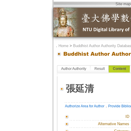
Site map
．
Home
>
Buddhist Author Authority Databa
Author Authority
Result
Content
張延清
．
Authorize Area for Author
Provide Bibli
ID
Alternative Names