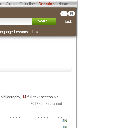
ht
．
Citation Guideline
．
Donation
．
Home
中
日
Back
anguage Lessons
．
Links
bibliography,
14
full-text accessible.
2012.03.05 created