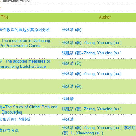
：
Individual Author
：
Title
Author
變在敦煌的興起及其原因分析
張延清 (著)
cription in Dunhuang
張延清 (著)=Zhang, Yan-qing (au.)
 Po Preserved in Gansu
張延清 (著)=Zhang, Yan-qing (au.)
adopted measures to
張延清 (著)
 transcribing Buddhist Sūtra
張延清 (著)=Zhang, Yan-qing (au.)
張延清 (著)
張延清
tudy of Qinhai Path and
張延清 (著)=Zhang, Yan-qing (au.)
l Discoveries
大般若經》的關係
張延清
張延清 (著)=Zhang, Yan-qing (au.)
;
李曉紅
文經卷考錄
(著)=Li, Xiao-hong (au.)