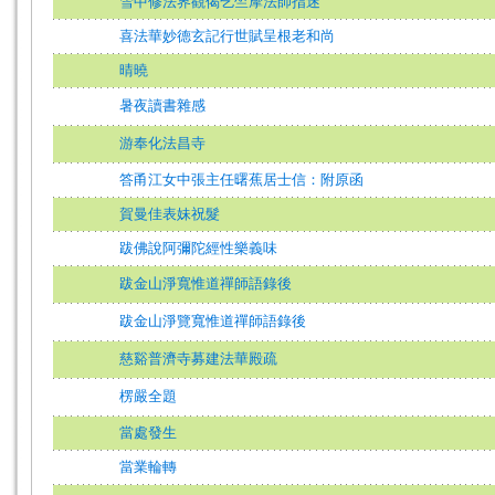
雪中修法界觀偈乞竺摩法師指迷
喜法華妙德玄記行世賦呈根老和尚
晴曉
暑夜讀書雜感
游奉化法昌寺
答甬江女中張主任曙蕉居士信：附原函
賀曼佳表妹祝髮
跋佛說阿彌陀經性樂義味
跋金山淨寬惟道禪師語錄後
跋金山淨覽寬惟道禪師語錄後
慈谿普濟寺募建法華殿疏
楞嚴全題
當處發生
當業輪轉