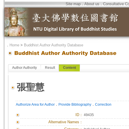
Site map
．
About us
．
Consultative C
．
Home
>
Buddhist Author Authority Database
Author Authority
Result
Content
張聖慧
．
．
Authorize Area for Author
Provide Bibliography
Correction
ID
：
49435
Alternative Names：