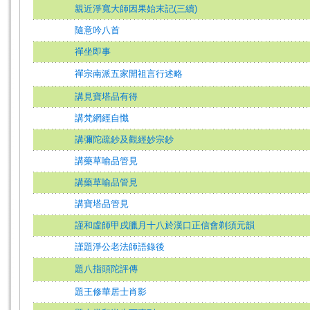
親近淨寬大師因果始末記(三續)
隨意吟八首
禪坐即事
禪宗南派五家開祖言行述略
講見寶塔品有得
講梵網經自懺
講彌陀疏鈔及觀經妙宗鈔
講藥草喻品管見
講藥草喻品管見
講寶塔品管見
謹和虛師甲戌臘月十八於漢口正信會剃須元韻
謹題淨公老法師語錄後
題八指頭陀評傳
題王修華居士肖影