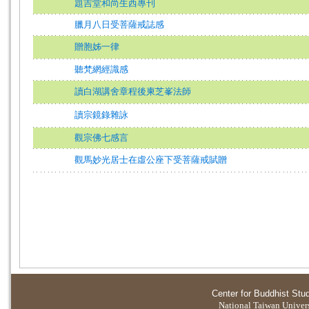
題吉堂和尚生西專刊
臘月八日受菩薩戒誌感
贈胞姊一律
聽梵網經識感
讀白湖講舍章程後柬芝峯法師
讀宗鏡錄雜詠
觀宗佛七感言
觀馬妙光居士在虛公座下受菩薩戒賦贈
Center for Buddhist Stu
National Taiwan Universi