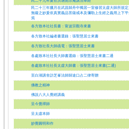
民二十九年夏在洪塘開宗庵講法華經
民二十三年臘月在武昌歸舟中獨居一室修習太虛大師所規定
無礙之妙爰依真實義品菩薩戒本及彌勒上生經之義用上下平
焉
各方致本社社長書：甯波宗觀寺來書
各方致本社編者書選錄：張聖慧居士來書
各方致社長大師函電：張聖慧居士來書
各處致本社社長大師書選錄：張聖慧居士來書二通
各處致本社社長太虛大師書：張聖慧居士來書(二通)
至白湖講舍訪芝峯法師歸途口占二律寄贈
佛教之精神
佛說八大人覺經講義
呈今覺禪師
呈太虛本師
妙覺圓明和作