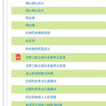
我れ佛な信ず
我れ佛を信ず
我信佛
我信佛
步姊氏皈佛後原韻
谷音序
和作贈張聖慧居士
法華三昧之檢討及修學之經過
法華三昧之檢討及修學之經過
金山惟道靜觀大師傳
怎樣到女界去弘揚佛法
怎樣到世界去弘揚佛法
拜訪吾師虛上人於雪竇
為演宗月清諸小師開演楞嚴