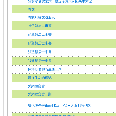
婦女學佛號之六：親近淨寬大師因果本末記
寄友
寄故鄉親友述近況
張聖慧居士來書
張聖慧居士來書
張聖慧居士來書
張聖慧居士來書
張聖慧居士來書
悼淨心老和尚生西二則
晨禪生活的嘗試
梵網經窺管
梵網經窺管二則
現代佛教學術叢刊(五十八) -- 天台典籍研究