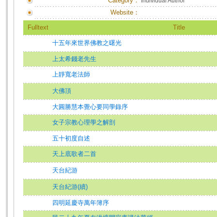
Category：
Individual Author
Website：
Fulltext
Title
十五年來世界佛教之曙光
上太希錢老先生
上靜寬老法師
大佛頂
大圓勝慧本覺心要同學錄序
女子宗教心理學之解剖
五十初度自述
天上底歌者二首
天台紀游
天台紀游(續)
四明延慶寺萬年簿序