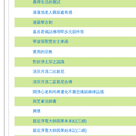
農禪生活的嘗試
過蓮池老人圓寂處有感
過曇華古剎
嘉谷君偈詰佛理即歩元韻作答
寧波張聖慧女士來函
實用的宗教
對於淨土宗之認識
演宗月清二比芻尼
演宗月清二苾蒭尼合傳
聞淨心老和尚將遷化不勝悲痛賦兩律誌感
與芝峯法師書
興懷
親近淨寬大師因果本末紀(三續)
親近淨寬大師因果始末記(二續)