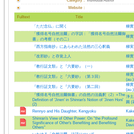
Category：
Individual Author
Website：
Fulltext
Title
「ただ念仏」に聞く
梯實
「獲得名号自然法爾」の字訓：「獲得名号自然法爾御
梯實
書」の考察（その二）
『西方指南抄』にあらわれた法然の三心釈義
梯実
『改邪鈔』と存覚上人
梯實
『教行証文類』と『六要鈔』（一）
梯實
梯實圓
『教行証文類』と『六要鈔』（第３回）
(au.)
梯實圓
『教行証文類』と『六要鈔』（第二回）
(au.)
『獲得名号自然法爾御書』の自然の法義釈（2）=The
浄土
Definition of 'Jinen' in Shinran's Notion of 'Jinen Honi'
圓 (著
(2)
Rennyo and His Daughter, Kengyoku
Kake
Shinran's View of Other Power: On "the Profound
Kake
Significance of Other's Benefiting and Benefiting
Davi
Others"