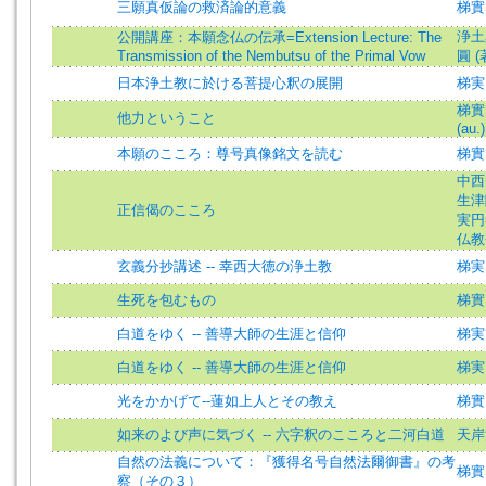
三願真仮論の救済論的意義
梯實
浄土
公開講座：本願念仏の伝承=Extension Lecture: The
Transmission of the Nembutsu of the Primal Vow
圓 (著
日本浄土教に於ける菩提心釈の展開
梯実
梯實圓
他力ということ
(au.)
本願のこころ：尊号真像銘文を読む
梯實
中西智
生津隆
正信偈のこころ
実円=
仏教
玄義分抄講述 -- 幸西大徳の浄土教
梯実
生死を包むもの
梯實
白道をゆく -- 善導大師の生涯と信仰
梯実
白道をゆく -- 善導大師の生涯と信仰
梯実
光をかかげて--蓮如上人とその教え
梯實
如来のよび声に気づく -- 六字釈のこころと二河白道
天岸
自然の法義について：『獲得名号自然法爾御書』の考
梯實
察（その３）