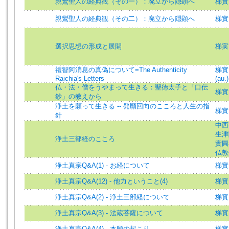
親鸞聖人の経典観（その一）：廃立から隠顕へ
梯實
親鸞聖人の経典観（その二）：廃立から隠顕へ
梯實
選択思想の形成と展開
梯実
禮智阿消息の真偽について=The Authenticity
梯實圓
Raichia's Letters
(au.)
仏・法・僧をうやまって生きる：聖徳太子と「口伝
梯實
鈔」の教えから
浄土を願って生きる -- 発願回向のこころと人生の指
梯實
針
中西智
生津隆
浄土三部経のこころ
實圓=
仏教
浄土真宗Q&A(1) - お経について
梯實
浄土真宗Q&A(12) - 他力ということ(4)
梯實
浄土真宗Q&A(2) - 浄土三部経について
梯實
浄土真宗Q&A(3) - 法蔵菩薩について
梯實
浄土真宗Q&A(4) - 本願の起こり
梯實