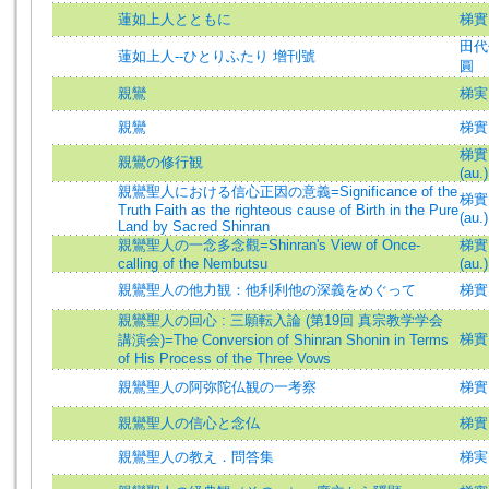
蓮如上人とともに
梯實
田代俊
蓮如上人--ひとりふたり 增刊號
圓
親鸞
梯実
親鸞
梯實
梯實圓
親鸞の修行観
(au.)
親鸞聖人における信心正因の意義=Significance of the
梯實圓
Truth Faith as the righteous cause of Birth in the Pure
(au.)
Land by Sacred Shinran
親鸞聖人の一念多念觀=Shinran's View of Once-
梯實圓
calling of the Nembutsu
(au.)
親鸞聖人の他力観：他利利他の深義をめぐって
梯實
親鸞聖人の回心 : 三願転入論 (第19回 真宗教学学会
梯實
講演会)=The Conversion of Shinran Shonin in Terms
of His Process of the Three Vows
親鸞聖人の阿弥陀仏観の一考察
梯實
親鸞聖人の信心と念仏
梯實
親鸞聖人の教え．問答集
梯実圓