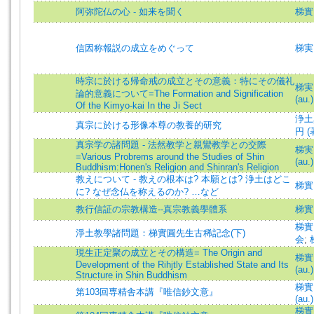
阿弥陀仏の心 - 如来を聞く
梯實
信因称報説の成立をめぐって
梯実
時宗に於ける帰命戒の成立とその意義：特にその儀礼
梯実円
論的意義について=The Formation and Signification
(au.)
Of the Kimyo-kai In the Ji Sect
浄土
真宗に於ける形像本尊の教養的研究
円 (著
真宗学の諸問題 - 法然教学と親鸞教学との交際
梯実円
=Various Probrems around the Studies of Shin
(au.)
Buddhism:Honen's Religion and Shinran's Religion
教えについて - 教えの根本は? 本願とは? 浄土はどこ
梯實圓
に? なぜ念仏を称えるのか? …など
教行信証の宗教構造--真宗教義學體系
梯實
梯實
淨土教學諸問題：梯實圓先生古稀記念(下)
会
;
現生正定聚の成立とその構造= The Origin and
梯實圓
Development of the Rihjtly Established State and Its
(au.)
Structure in Shin Buddhism
梯實圓
第103回専精舎本講『唯信鈔文意』
(au.)
梯實圓