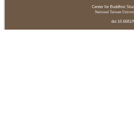
Center for Buddhist Stu
National Taiwan Universi
doi:10.6681