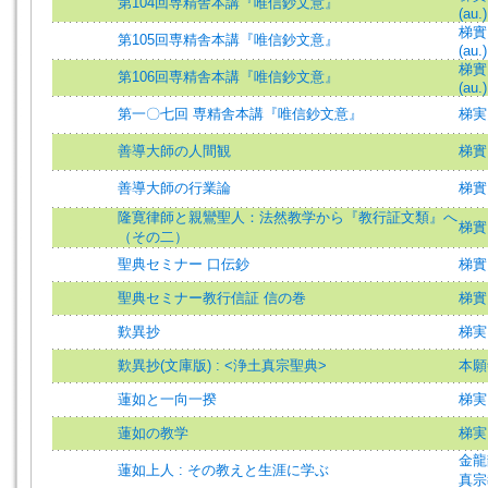
第104回専精舎本講『唯信鈔文意』
(au.)
梯實圓
第105回専精舎本講『唯信鈔文意』
(au.)
梯實圓
第106回専精舎本講『唯信鈔文意』
(au.)
第一〇七回 専精舎本講『唯信鈔文意』
梯実
善導大師の人間観
梯實
善導大師の行業論
梯實
隆寛律師と親鸞聖人：法然教学から『教行証文類』へ
梯實
（その二）
聖典セミナー 口伝鈔
梯實圓
聖典セミナー教行信証 信の巻
梯實
歎異抄
梯実
歎異抄(文庫版) : <浄土真宗聖典>
本願
蓮如と一向一揆
梯実
蓮如の教学
梯実
金龍
蓮如上人 : その教えと生涯に学ぶ
真宗