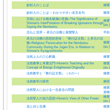
妙好人のことば
梯實
妙好人のことば -- わかりやすい名言名句
梯実
宗祖における稱名破滿の意義=The Significance of
梯實圓
Shinran's InterPretation of Breaking Ignorance through
(au.)
Saying the Nembutsu
念仏と流罪 -- 承元の法難と親鸞聖人
平松
承元の法難の思想的意味：『教行証文類』と承元の法
梯實圓
難=Religious Persecution for the Nembutsu
(au.)
Community During the Jogen Era: in Relation to
Shinran's Kyogyoshinsho
法然上人の三心釈義
梯實
法然教學と本覺法門=Honen's Teaching and the
梯實圓
Concept of Beings Enlightened Originally
(au.)
法然教学と『教行証文類』（その一）
梯實
法然教学の研究
梯実
梯實圓
法然聖人における一念多念の問題
楽峻
梯實圓
法然聖人の他力思想=Honen's View of Other Power
(au.)
花と詩と念佛
梯實