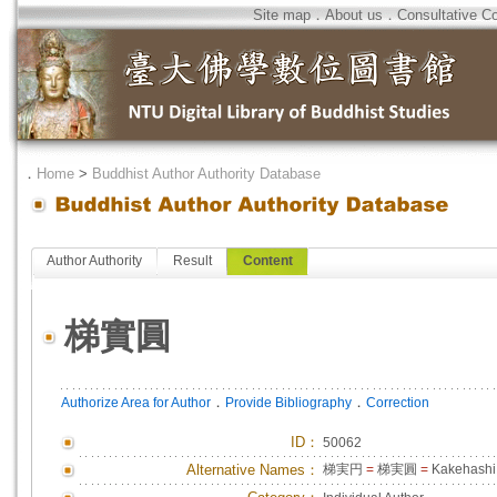
Site map
．
About us
．
Consultative C
．
Home
>
Buddhist Author Authority Database
Author Authority
Result
Content
梯實圓
．
．
Authorize Area for Author
Provide Bibliography
Correction
ID
：
50062
Alternative Names：
梯実円
=
梯実圓
=
Kakehashi,