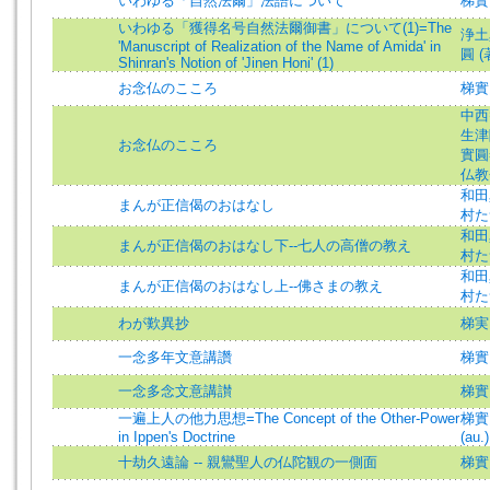
いわゆる「自然法爾」法語について
梯實
いわゆる「獲得名号自然法爾御書」について(1)=The
浄土
'Manuscript of Realization of the Name of Amida' in
圓 (著
Shinran's Notion of 'Jinen Honi' (1)
お念仏のこころ
梯實
中西智
生津隆
お念仏のこころ
實圓=
仏教
和田
まんが正信偈のおはなし
村た
和田
まんが正信偈のおはなし下--七人の高僧の教え
村た
和田
まんが正信偈のおはなし上--佛さまの教え
村た
わが歎異抄
梯実
一念多年文意講讚
梯實
一念多念文意講讃
梯實
一遍上人の他力思想=The Concept of the Other-Power
梯實圓
in Ippen's Doctrine
(au.)
十劫久遠論 -- 親鸞聖人の仏陀観の一側面
梯實圓