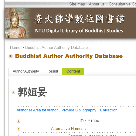
Site map
．
About us
．
Consultative C
．
Home
>
Buddhist Author Authority Database
Author Authority
Result
Content
郭姮妟
．
．
Authorize Area for Author
Provide Bibliography
Correction
ID
：
51094
Alternative Names：