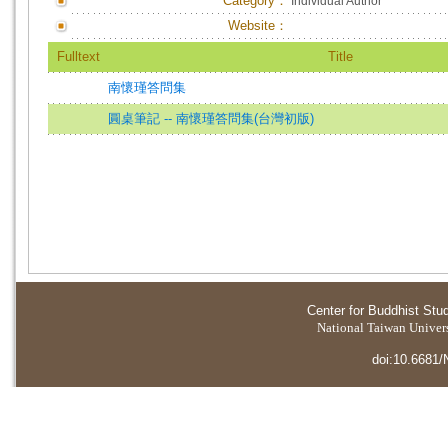
Category：
Individual Author
Website：
Fulltext
Title
南懷瑾答問集
圓桌筆記 -- 南懷瑾答問集(台灣初版)
Center for Buddhist Stu
National Taiwan Universi
doi:10.6681