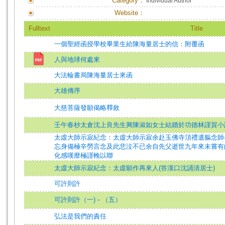
Category：
Individual Author
Website：
Fulltext
Title
一個聖經函授學校畢業生給陳海量居士的信：附覆函
人與地球何處來
大法輪書局陳海量居士來函
大雄傳序
大慈菩薩發願偈略釋敘
壬午春杪太倉沈上良先生興陳淑如女士結婚於功德林謹賀小
太虛大師示寂紀念：太虛大師示寂余赴玉佛寺頂禮遺軀念師
忘身備極辛勞言念及此悲泣不已余自先父逝世九年來未嘗有
化感嘆靡極謹輓以聯
太虛大師示寂紀念：太虛願作再來人(答漢口沈誦清居士)
可許則許
可許則許（一)－（五）
弘法是我們的責任