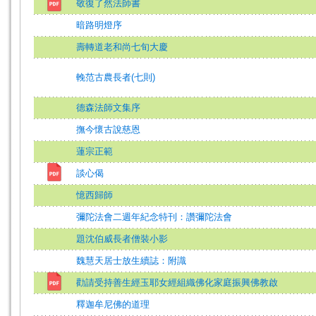
敬復了然法師書
暗路明燈序
壽轉道老和尚七旬大慶
輓范古農長者(七則)
德森法師文集序
撫今懷古說慈恩
蓮宗正範
談心偈
憶西歸師
彌陀法會二週年紀念特刊：讚彌陀法會
題沈伯威長者僧裝小影
魏慧天居士放生續誌：附識
勸請受持善生經玉耶女經組織佛化家庭振興佛教啟
釋迦牟尼佛的道理