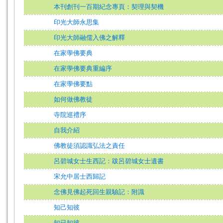
本刊創刊一百期紀念專頁：契理與契機
印光大師永思集
印光大師融儒入佛之解釋
在家學佛要典
在家學佛要典重編序
在家學佛要點
如何做佛教徒
寺院巡禮序
自我介紹
佛教徒須認識弘法之責任
呂碧城女士生西記：跋呂碧城女士遺書
宋允中居士西歸記
念佛見佛起死回生親驗記：附識
知己知彼
知已知彼