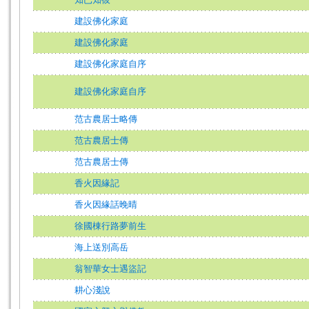
建設佛化家庭
建設佛化家庭
建設佛化家庭自序
建設佛化家庭自序
范古農居士略傳
范古農居士傳
范古農居士傳
香火因緣記
香火因緣話晚晴
徐國棟行路夢前生
海上送別高岳
翁智華女士遇盜記
耕心淺說