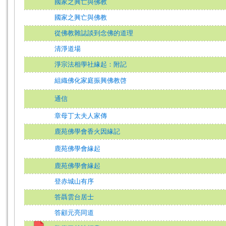
國家之興亡與佛教
國家之興亡與佛教
從佛教雜誌談到念佛的道理
清淨道場
淨宗法相學社緣起：附記
組織佛化家庭振興佛教啓
通信
章母丁太夫人家傳
鹿苑佛學會香火因緣記
鹿苑佛學會緣起
鹿苑佛學會緣起
登赤城山有序
答聶雲台居士
答顧元亮同道