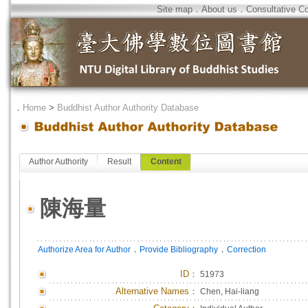
Site map
．
About us
．
Consultative C
．
Home
>
Buddhist Author Authority Database
Author Authority
Result
Content
陳海量
．
．
Authorize Area for Author
Provide Bibliography
Correction
ID
：
51973
Alternative Names：
Chen, Hai-liang