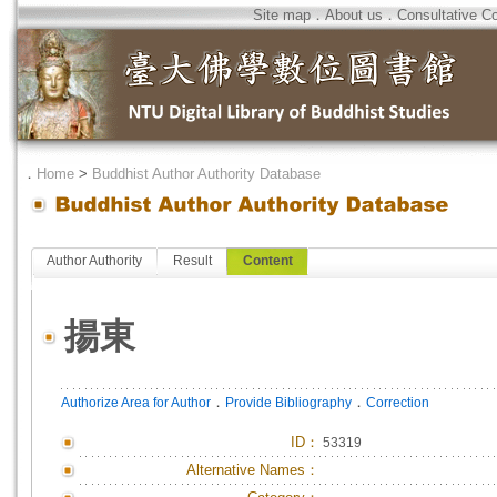
Site map
．
About us
．
Consultative C
．
Home
>
Buddhist Author Authority Database
Author Authority
Result
Content
揚東
．
．
Authorize Area for Author
Provide Bibliography
Correction
ID
：
53319
Alternative Names：