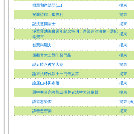
根慧和尚法語(二)
揚東
祝勝詩聯：慶勝利
揚東
記沈慧圓居士
揚東
淨業蓮池海會週年紀念特刊：淨業蓮池海會一週紀
揚東
念贅言
智慧與願力
揚東
頌觀音大士勸印普門品
揚東
說五時八教的大意
揚東
論末法時代淨土一門最妥當
揚東
論居山林與市落
揚東
題中興台宗教觀四明尊者法智大師像贊
揚東
譚善惡染習
揚東 (著
譚善惡習染
揚東