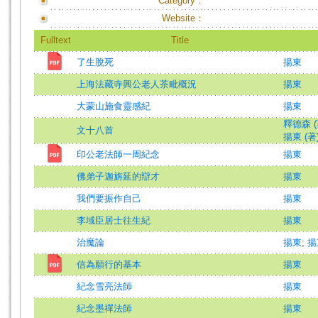
Category：
Website：
Fulltext
Title
了生脫死
揚東
上海法藏寺興公老人茶毗概況
揚東
大蒙山施食靈感紀
揚東
釋德森 (
文十八首
揚東 (著
印公老法師一周紀念
揚東
佛弟子迦旃延的辯才
揚東
我們要振作自己
揚東
李域臣居士往生紀
揚東
治魔論
揚東
;
揚
信為願行的基本
揚東
紀念雪亮法師
揚東
紀念墨禪法師
揚東