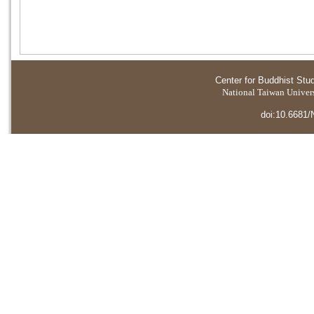
Center for Buddhist Stu
National Taiwan Universi
doi:10.6681