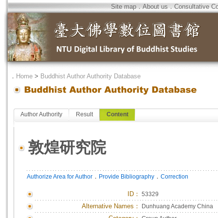
Site map
．
About us
．
Consultative C
．
Home
>
Buddhist Author Authority Database
Author Authority
Result
Content
敦煌研究院
．
．
Authorize Area for Author
Provide Bibliography
Correction
ID
：
53329
Alternative Names：
Dunhuang Academy China