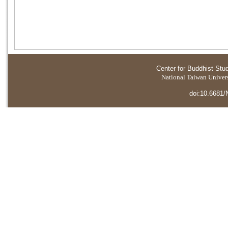
Center for Buddhist Stu
National Taiwan Universi
doi:10.6681