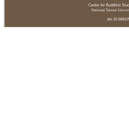
Center for Buddhist Stu
National Taiwan Universi
doi:10.6681