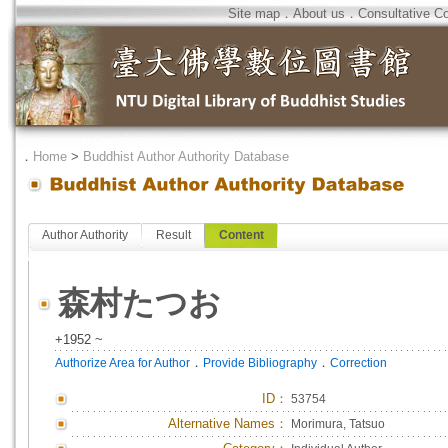
Site map
．
About us
．
Consultative C
．
Home
>
Buddhist Author Authority Database
Author Authority
Result
Content
森村たつお
+1952 ~
．
．
Authorize Area for Author
Provide Bibliography
Correction
ID
：
53754
Alternative Names：
Morimura, Tatsuo