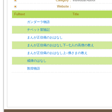
Category：
Individual Author
Website：
Fulltext
Title
ガンダーラ物語
チベット冒險記
まんが正信偈のおはなし
まんが正信偈のおはなし下--七人の高僧の教え
まんが正信偈のおはなし上--佛さまの教え
戒律のはなし
敦煌物語