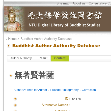
Site map
．
About us
．
Consultative C
．
Home
>
Buddhist Author Authority Database
Author Authority
Result
Content
無著賢菩薩
．
．
Authorize Area for Author
Provide Bibliography
Correction
ID
：
54178
Alternative Names：