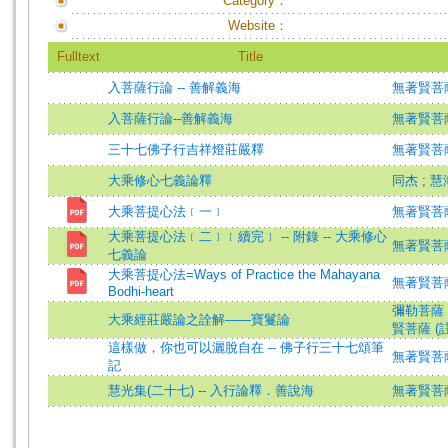
Category：
Website：
Fulltext
Title
入菩薩行論 -- 善解義海
無著賢菩
入菩薩行論--善解義海
無著賢菩
三十七佛子行吉祥燈莊嚴釋
無著賢菩
大乘修心七義論釋
同杰
;
慧
大乘菩提心法﹝一﹞
無著賢菩薩
大乘菩提心法﹝二﹞﹝續完﹞ -- 附錄 -- 大乘修心
無著賢菩薩
七義論
大乘菩提心法=Ways of Practice the Mahayana
無著賢菩薩
Bodhi-heart
彌勒菩薩 
大乘經莊嚴論之詮解——寶鬘論
賢菩薩 (
這樣做，你也可以灑脫自在 -- 佛子行三十七頌筆
無著賢菩
記
慧光集(二十七) -- 入行論釋．善說海
無著賢菩