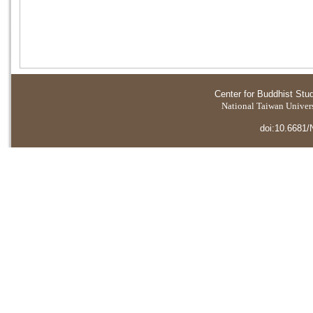
Center for Buddhist Stu
National Taiwan Universi
doi:10.6681