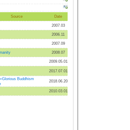
Source
Date
2007.03
2006.11
2007.09
anity
2008.07
2009.05.01
2017.07.01
lorious Buddhism
2018.06.20
e
2010.03.01