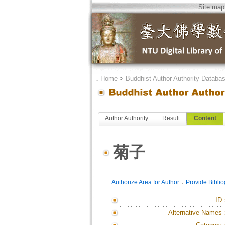
Site map
．
Home
>
Buddhist Author Authority Databa
Author Authority
Result
Content
菊子
．
Authorize Area for Author
Provide Bibli
ID
Alternative Names