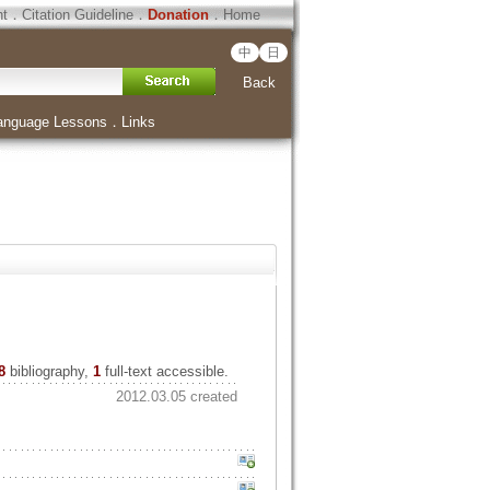
ht
．
Citation Guideline
．
Donation
．
Home
中
日
Back
anguage Lessons
．
Links
8
bibliography,
1
full-text accessible.
2012.03.05 created