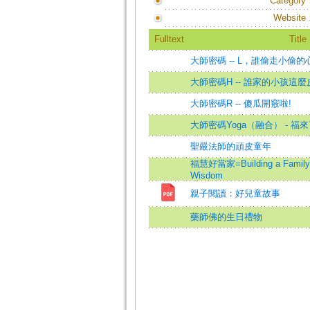
Category
Website
Fulltext
Title
大師密碼 -- L，誰偷走小偷的
大師密碼H -- 誰家的小孩這麼
大師密碼R -- 傻瓜開竅啦!
大師密碼Yoga（融合） - 福來
聖嚴法師的頑皮童年
福慧好當家=Building a Family o
Wisdom
親子閱讀：好兒童故事
藥師佛的生日禮物