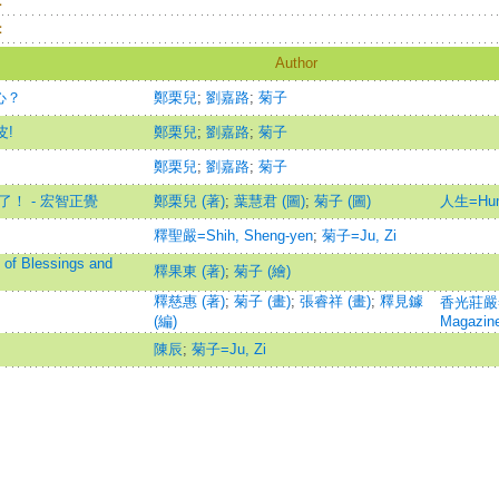
：
：
Author
心？
鄭栗兒
;
劉嘉路
;
菊子
皮!
鄭栗兒
;
劉嘉路
;
菊子
鄭栗兒
;
劉嘉路
;
菊子
了！ - 宏智正覺
鄭栗兒 (著)
;
葉慧君 (圖)
;
菊子 (圖)
人生=Hum
釋聖嚴=Shih, Sheng-yen
;
菊子=Ju, Zi
f Blessings and
釋果東 (著)
;
菊子 (繪)
釋慈惠 (著)
;
菊子 (畫)
;
張睿祥 (畫)
;
釋見鐻
香光莊嚴=G
(編)
Magazin
陳辰
;
菊子=Ju, Zi