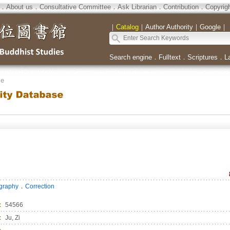
．
About us
．
Consultative Committee
．
Ask Librarian
．
Contribution
．
Copyrig
｜
Catalog
｜
Author Authority
｜
Google
｜
Search engine
．
Fulltext
．
Scriptures
．
L
se
．
ography
Correction
：
54566
：
Ju, Zi