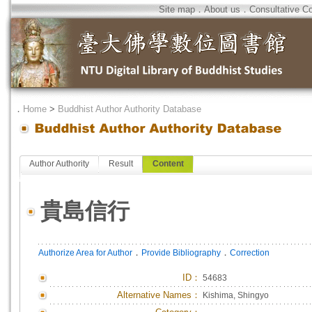
Site map
．
About us
．
Consultative C
．
Home
>
Buddhist Author Authority Database
Author Authority
Result
Content
貴島信行
．
．
Authorize Area for Author
Provide Bibliography
Correction
ID
：
54683
Alternative Names：
Kishima, Shingyo