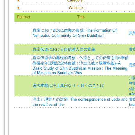
Category：
Website：
Fulltext
Title
真宗における念仏僧伽の形成=The Formation Of
貴
Nembutsu Community Of Shin Buddhism
真宗伝道における自信教人信の意義
貴
真宗伝道学の基礎的考察 : 仏道としての伝道 (川添泰信
教授定年退職記念特集號 : 浄土仏教と親鸞教義)=A
貴
Basic Study of Shin Buddhism Mission : The Meaning
of Mission as Buddha's Way
川添
智量
選択本願は浄土真宗なり -- 月々のことば
信行
=As
浄土と現実との対応=The correspondence of Jodo and
貴島
the realities of life
(au