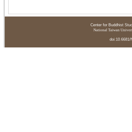
Center for Buddhist Stu
National Taiwan Universi
doi:10.6681