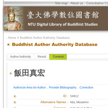
Site map
．
About us
．
Consultative C
．
Home
>
Buddhist Author Authority Database
Author Authority
Result
Content
飯田真宏
．
．
Authorize Area for Author
Provide Bibliography
Correction
ID
：
54912
Alternative Names：
Iida, Masahiro