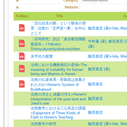
Category：
Individual Author
Website：
Fulltext
Title
Au
「念仏往生の願」という願名の背
景 : 法然の「念声是一釈」を中心
飯田真宏 (著)=Iida, Masah
として
〔共同研究〕訳註『真宗教旨陽駁
中村薫 (著)
;
飯田真宏 (
陰資弁』=Yakutyu
(著)
Shinsyukyoshiyobakuinshiben
水平社の親鸞
飯田真宏 (著)=Iida, Masah
法然における機教相応の意味=The
飯田真宏 (著)
meaning of suitability for human
being and dharma in Honen
法然の仏道体系 - 菩薩道は放棄さ
飯田真宏
れたのか=Honen's System of
Buddhahood
法然の浄土と貞慶の浄土=Honen's
飯田真宏
interpretation of the pure land and
Jokei's one
法然教学における三心具足の課題
飯田真宏
=Equipment of Three Kinds of
Faith in Honen's Teaching
法然教学の研究
飯田真宏 (著)=Iida, Masah