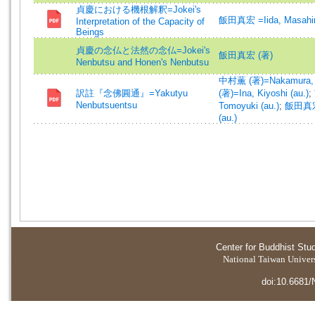
貞慶における機根解釈=Jokei's
飯田真宏 =Iida, Masahi
Interpretation of the Capacity of
Beings
貞慶の念仏と法然の念仏=Jokei's
飯田真宏 (著)
Nenbutsu and Honen's Nenbutsu
中村薫 (著)=Nakamura, K
訳註『念佛圓通』=Yakutyu
(著)=Ina, Kiyoshi (au.)
;
Nenbutsuentsu
Tomoyuki (au.)
;
飯田真宏 
(au.)
Center for Buddhist Stu
National Taiwan Universi
doi:10.6681