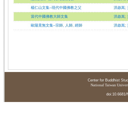
楊仁山文集--現代中國佛教之父
洪啟嵩
;
當代中國佛教大師文集
洪啟嵩
;
歐陽竟無文集--宗師, 人師, 經師
洪啟嵩
;
Center for Buddhist Stu
National Taiwan Universi
doi:10.6681