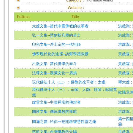
Category：
Individual Author
Website：
Fulltext
Title
太虛文集--當代中國佛教的改革者
洪啟嵩
;
弘一文集--慧劍斬凡塵的勇士
洪啟嵩
;
印光文集--淨土宗的一代祖師
洪啟嵩
;
佛學現代化的途徑--訪鄭學禮教授
黃啟霖
;
呂澂文集--當代佛學的泰斗
黃啟霖
;
法尊文集--漢藏文化一肩挑
黃啟霖
;
現代佛法十人（二）：佛教的改革者：太虛
釋太虛
現代佛法十人（三）：宗師、人師、經師：歐陽竟
歐陽竟
無
虛雲文集--中國禪宗的傳燈者
洪啟嵩
;
圓瑛文集--傳統佛教的導航
洪啟嵩
;
第十四世達賴
圓滿之愛--給你一把開啟智慧性靈之鑰
霖
慈航文集--台灣佛教的先驅
洪啟嵩
;