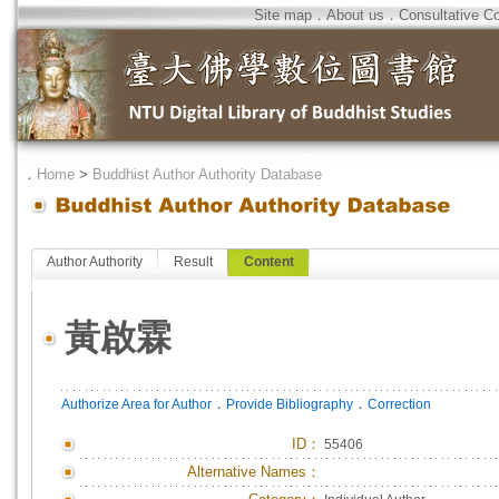
Site map
．
About us
．
Consultative C
．
Home
>
Buddhist Author Authority Database
Author Authority
Result
Content
黃啟霖
．
．
Authorize Area for Author
Provide Bibliography
Correction
ID
：
55406
Alternative Names：