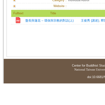
Category：
Individual Author
Website：
Fulltext
Title
盤長與蓮花 -- 環保與宗教的對話(上)
王俊秀 (講述)
;
釋寬
Center for Buddhist Stu
National Taiwan Universi
doi:10.6681