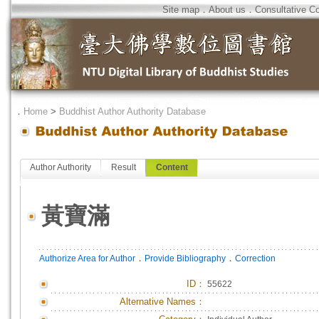
Site map
．
About us
．
Consultative C
．
Home
>
Buddhist Author Authority Database
Author Authority
Result
Content
黃寶滿
．
．
Authorize Area for Author
Provide Bibliography
Correction
ID
：
55622
Alternative Names：