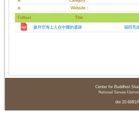
Category：
Website：
Fulltext
Title
參拜空海上人在中國的遺跡
福田亮
Center for Buddhist Stu
National Taiwan Universi
doi:10.6681