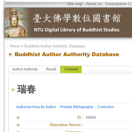
Site map
．
About us
．
Consultative C
．
Home
>
Buddhist Author Authority Database
Author Authority
Result
Content
瑞春
．
．
Authorize Area for Author
Provide Bibliography
Correction
ID
：
56654
Alternative Names：