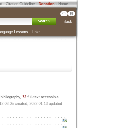
ht
．
Citation Guideline
．
Donation
．
Home
中
日
Back
anguage Lessons
．
Links
bibliography,
32
full-text accessible.
12.03.05 created, 2022.01.13 updated