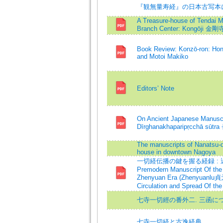
『観無量寿経』の日本古写本
A Treasure-house of Tendai M
Branch Center: Kongōji 金
Book Review: Konzō-ron: Hon
and Motoi Makiko
Editors’ Note
On Ancient Japanese Manuscr
Dīrghanakhaparipṛcchā s
The manuscripts of Nanatsu-de
house in downtown Nagoya
一切経伝播の鍵を握る経録 : 
Premodern Manuscript Of the 
Zhenyuan Era (Zhenyuanlu貞元
Circulation and Spread Of th
七寺一切經の番外二. 三函に
七寺一切経と古逸経典