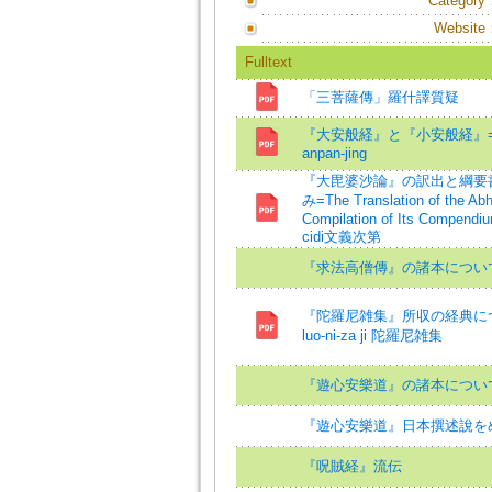
Category
Website
Fulltext
「三菩薩傳」羅什譯質疑
『大安般経』と『小安般経』=On the 
anpan-jing
『大毘婆沙論』の訳出と綱要書
み=The Translation of the Ab
Compilation of Its Compendiu
cidi文義次第
『求法高僧傳』の諸本につい
『陀羅尼雑集』所収の経典について=On
luo-ni-za ji 陀羅尼雑集
『遊心安樂道』の諸本につい
『遊心安樂道』日本撰述說を
『呪賊経』流伝