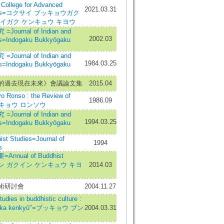
l College for Advanced
2021.03.31
tudies=コクサイ ブッキョウガク
イガク ケンキュウ キヨウ
urnal of Indian and
2002.03
es=Indogaku Bukkyōgaku
urnal of Indian and
1984.03.25
es=Indogaku Bukkyōgaku
的過去現在未來》會議論文集
2015.04
onso : the Review of
1986.09
ブッキョウ ロンソウ
urnal of Indian and
1994.03.25
es=Indogaku Bukkyōgaku
 Studies=Journal of
1994
s
nual of Buddhist
イザン ガクイン ケンキュウ キヨ
2014.03
術研討會
2004.11.27
 in buddhistic culture :
bunka kenkyū"=ブッキョウ ブン
2004.03.31