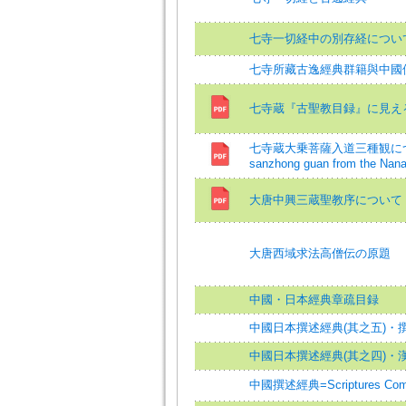
七寺一切経中の別存経につい
七寺所藏古逸經典群籍與中國
七寺蔵『古聖教目録』に見え
七寺蔵大乗菩薩入道三種観について=On
sanzhong guan from the Nana
大唐中興三蔵聖教序について 
大唐西域求法高僧伝の原題
中國・日本經典章疏目録
中國日本撰述經典(其之五)・
中國日本撰述經典(其之四)・
中國撰述經典=Scriptures Compo