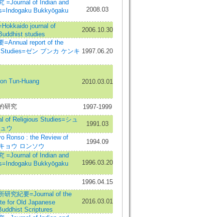
urnal of Indian and
2008.03
es=Indogaku Bukkyōgaku
aido journal of
2006.10.30
Buddhist studies
ual report of the
 Zen Studies=ゼン ブンカ ケンキ
1997.06.20
n Tun-Huang
2010.03.01
的研究
1997-1999
of Religious Studies=シュ
1991.03
キュウ
onso : the Review of
1994.09
ブッキョウ ロンソウ
urnal of Indian and
1996.03.20
es=Indogaku Bukkyōgaku
1996.04.15
紀要=Journal of the
2016.03.01
ute for Old Japanese
Buddhist Scriptures