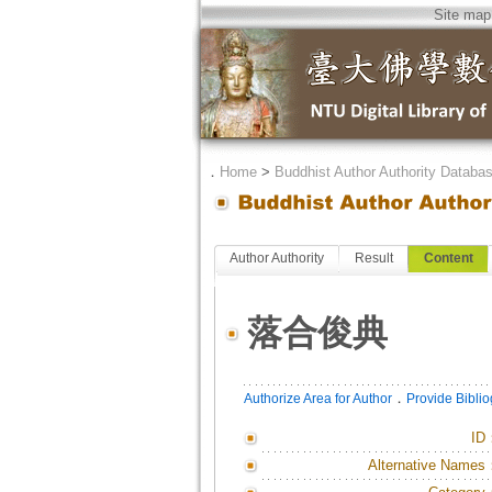
Site map
．
Home
>
Buddhist Author Authority Databa
Author Authority
Result
Content
落合俊典
．
Authorize Area for Author
Provide Bibli
ID
Alternative Names