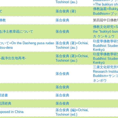
Toshinori (au.)
=The bukkyo sh
佛教論叢=Bukkyo R
て
落合俊典 (著)
Buddhism=
佛教
落合俊典
第四屆中日佛教
佛教文化研究=Studies
る浄土教章疏について
落合俊典
the "bukkyō 
カ ケンキュウ
印度學佛教學研究 =Jo
 the Dasheng pusa rudao
落合俊典 (著)=Ochiai,
Buddhist Studi
tsu-dera
Toshinori (au.)
Kenkyū
印度學佛教學研究 =Jo
落合俊典 (著)=Ochiai,
-義浄出生地再考-
Buddhist Studi
Toshinori (au.)
Kenkyū
三康文化研究所年報=A
Research Institu
落合俊典
Buddism=サ
ネンポウ
落合俊典
撰述書
落合俊典
漢譯經典
落合俊典
落合俊典 (編)=Ochiai,
sed in China
Toshinori (ed.)