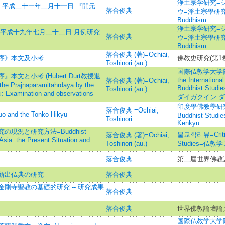
浄土宗学研究=
 平成二十一年二月十一日 『開元
落合俊典
ウ=淨土宗學研究=St
Buddhism
浄土宗学研究=
 平成十九年七月二十二日 月例研究
落合俊典
ウ=淨土宗學研究=St
Buddhism
落合俊典 (著)=Ochiai,
序》本文及小考
佛教史研究(第1卷
Toshinori (au.)
国際仏教学大学院大
文と小考 (Hubert Durt教授退
the Internationa
落合俊典 (著)=Ochiai,
 Prajnaparamitahrdaya by the
Buddhist S
Toshinori (au.)
ai: Examination and observations
ダイガクイン ダ
印度學佛教學研究 =Jo
落合俊典 =Ochiai,
nd the Tonko Hikyu
Buddhist Studi
Toshinori
Kenkyū
現況と研究方法=Buddhist
불교학리뷰=Critica
落合俊典 (著)=Ochiai,
sia: the Present Situation and
Toshinori (au.)
Studies=仏教
落合俊典
第二屆世界佛教
新出仏典の研究
落合俊典
剛寺聖教の基礎的研究 -- 研究成果
落合俊典
落合俊典
世界佛教論壇論
国際仏教学大学院大