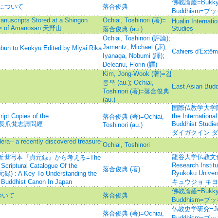
佛教論叢=Bukkyo R
について
落合俊典
Buddhism=
anuscripts Stored at a Shingon
Ochiai, Toshinori (著)=
Hualin Internati
剛寺 of Amanosan 天野山
Studies
落合俊典 (au.)
Ochiai, Toshinori (評論)
;
Jamentz, Michael (譯)
;
bun to Kenkyū Edited by Miyai Rika
Cahiers d'Extêm
Iyanaga, Nobumi (譯)
;
Deleanu, Florin (譯)
Kim, Jong-Wook (著)=김
종욱 (au.)
;
Ochiai,
East Asian Buddh
Toshinori (著)=落合俊典
(au.)
国際仏教学大学院大
ipt Copies of the
the Internationa
落合俊典 (著)=Ochiai,
ūtra 長爪梵志請問經
Buddhist S
Toshinori (au.)
ダイガクイン ダ
ra-- a recently discovered treasure-
Ochiai, Toshinori
龍谷大学仏教文化研究
近世写本『貞元録』から考える=The
Research Institu
Scriptural Catalogue Of the
落合俊典 (著)
Ryukoku Uni
録) : A Key To Understanding the
e Buddhist Canon In Japan
キュウジョ キ
佛教論叢=Bukkyo R
ついて
落合俊典
Buddhism=
仏教史学研究=Journa
落合俊典 (著)=Ochiai,
Buddhism=