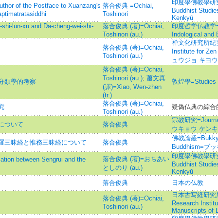
印度學佛教學研究 =Jo
f the Postface to Xuanzang's
落合俊典 =Ochiai,
Buddhist Studi
aptimatratasiddhi
Toshinori
Kenkyū
n-xu and Da-cheng-wei-shi-
落合俊典 (著)=Ochiai,
印度哲学仏教学=Hokk
Toshinori (au.)
Indological and 
禅文化研究所紀要=Ann
落合俊典 (著)=Ochiai,
Institute for
Toshinori (au.)
ュウジョ キヨウ
落合俊典 (著)=Ochiai,
Toshinori (au.)
;
蕭文真
分類學的考察
敦煌學=Studies o
(譯)=Xiao, Wen-zhen
(tr.)
落合俊典 (著)=Ochiai,
究
疑偽仏典の綜合
Toshinori (au.)
宗教研究=Journal 
について
落合俊典
ウキョウ ケン
佛教論叢=Bukkyo R
羅三昧経と惟務三昧経について
落合俊典
Buddhism=
印度學佛教學研究 =Jo
落合俊典 (著)=おちあい
n between Sengrui and the
Buddhist Studi
としのり (au.)
Kenkyū
落合俊典
日本の仏教
日本古写経研究所研究
落合俊典 (著)=Ochiai,
Research Instit
Toshinori (au.)
Manuscripts of 