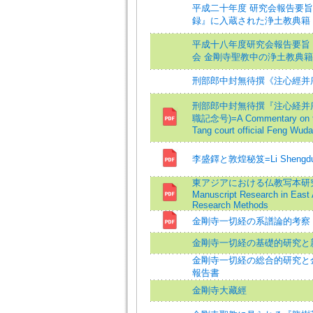
平成二十年度 研究会報告要旨
録』に入蔵された浄土教典籍
平成十八年度研究会報告要旨
会 金剛寺聖教中の浄土教典籍
刑部郎中封無待撰《注心經并
刑部郎中封無待撰『注心経并序』本
職記念号)=A Commentary on the
Tang court official Feng Wud
李盛鐸と敦煌秘笈=Li Shengduo a
東アジアにおける仏教写本研究の
Manuscript Research in East A
Research Methods
金剛寺一切経の系譜論的考察
金剛寺一切経の基礎的研究と
金剛寺一切経の総合的研究と金
報告書
金剛寺大藏經