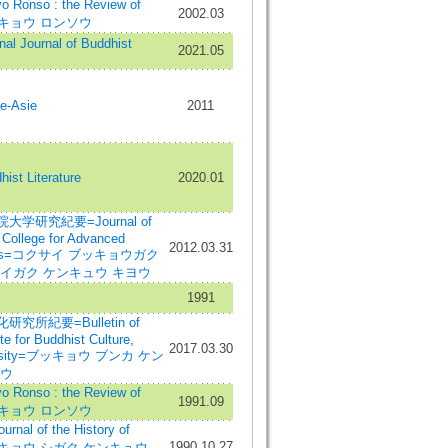
onso : the Review of
2002.03
ブッキョウ ロンソウ
onal Journal of Buddhist
2021.05
e-Asie
2011
ist Literature
2020.01
学研究紀要=Journal of
l College for Advanced
2012.03.31
tudies=コクサイ ブッキョウガク
イガク ケンキュウ キヨウ
1991
所紀要=Bulletin of
te for Buddhist Culture,
2017.03.30
versity=ブッキョウ ブンカ ケン
ヨウ
onso : the Review of
1991.09
ブッキョウ ロンソウ
l of the History of
1990.10.27
ブッキョウ シガク ケンキュウ