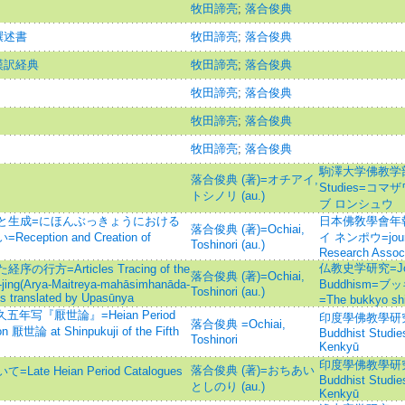
牧田諦亮
;
落合俊典
撰述書
牧田諦亮
;
落合俊典
漢訳経典
牧田諦亮
;
落合俊典
牧田諦亮
;
落合俊典
牧田諦亮
;
落合俊典
牧田諦亮
;
落合俊典
駒澤大学佛教学部論集=
落合俊典 (著)=オチアイ,
Studies=コ
トシノリ (au.)
ブ ロンシュウ
と生成=にほんぶっきょうにおける
日本佛敎學會年
落合俊典 (著)=Ochiai,
tion and Creation of
イ ネンポウ=journal
Toshinori (au.)
Research Associ
仏教史学研究=Journa
=Articles Tracing of the
落合俊典 (著)=Ochiai,
-jing(Arya-Maitreya-mahāsimhanāda-
Buddhism=
Toshinori (au.)
s translated by Upasūnya
=The bukkyo sh
年写『厭世論』=Heian Period
印度學佛教學研究 =Jo
落合俊典 =Ochiai,
n 厭世論 at Shinpukuji of the Fifth
Buddhist Studi
Toshinori
Kenkyū
印度學佛教學研究 =Jo
落合俊典 (著)=おちあい
 Heian Period Catalogues
Buddhist Studi
としのり (au.)
Kenkyū