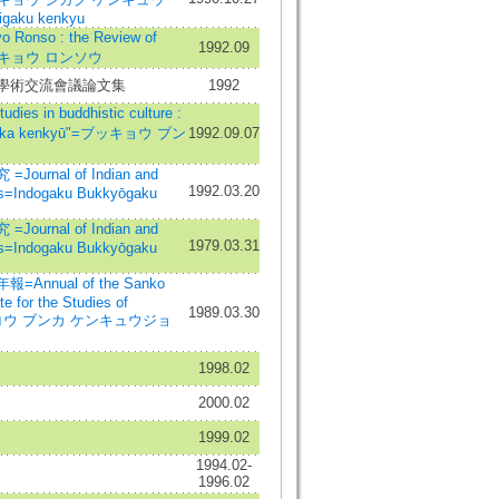
igaku kenkyu
onso : the Review of
1992.09
ブッキョウ ロンソウ
學術交流會議論文集
1992
 in buddhistic culture :
bunka kenkyū"=ブッキョウ ブン
1992.09.07
urnal of Indian and
1992.03.20
es=Indogaku Bukkyōgaku
urnal of Indian and
1979.03.31
es=Indogaku Bukkyōgaku
nnual of the Sanko
te for the Studies of
1989.03.30
ンコウ ブンカ ケンキュウジョ
1998.02
2000.02
1999.02
1994.02-
1996.02