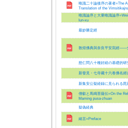
唯識二十論後序の著者=The Author o
Translation of the Vimsitikajn
唯識論序と大乗唯識論序=Wei-shi-lu
lun-xu
最妙勝定經
敦煌佛典與奈良平安寫經——
慈仁問八十種好経の基礎的研
新發見・七寺藏十六卷佛名經
新集安公疑経録に見られる毘
僧叡と馬鳴菩薩伝=On the Relatio
Maming pusa-zhuan
疑偽経典
緒言=Preface