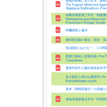
金剛寺聖教に見られる『龍樹菩薩和
The Fragrant Medicines Appen
Nāgārjuna Bodhisattva’s Presc
金剛寺蔵長寛三年写『観無量寿経
Wuliangshou-jing Manuscript W
Preserved in Kongoji Temple
阿禰真那と義浄
南宋思渓版の過去・現在・未
祇□図経における一、二の問
毘羅三昧経と初期訳経=The Piluo sa
Translations
唐智升的不入藏目錄與奈良平
桂大納言入道の仏典研究=On the Bu
Katuradainagon-nyudo
真本《馬鳴菩薩伝》の消滅と
真福寺蔵承暦元年写『阿弥陀