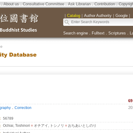
．
About us
．
Consultative Committee
．
Ask Librarian
．
Contribution
．
Copyrig
｜
Catalog
｜
Author Authority
｜
Google
｜
Search engine
．
Fulltext
．
Scriptures
．
L
se
69
．
20
ography
Correction
：
56789
：
Ochiai, Toshinori
=
オチアイ, トシノリ
=
おちあいとしのり