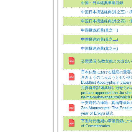
中国・日本経典章疏目録
中国日本撰述経典(其之五)・
中国日本撰述経典(其之四)・
中国撰述経典(其之一)
中国撰述経典(其之二)
中国撰述経典(其之三)
公開講演 仏教文献との出会い
日本仏教における疑経の受容
ぎきょうのじゅようとせいせい=Recep
Buddhist Apocrypha in Japan
月婆首那訳迦葉経に冠せられた経序の行方
preface appended the Jia-she
nā-ma-mahāyānasūtra)which i
平安時代の禅籍 - 真福寺蔵延久五
Zen Manuscripts: The Enseiro
year of Enkyu 延久
平安時代後期の章疏目録について=Late
of Commentaries