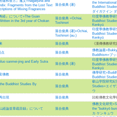
香方』逸文=Nāgārjuna and
the Internationa
落合俊典 (著)
dix: Fragments from the Lost Text
Buddhist S
riptions of Mixing Fragrances
ダイガクイン ダ
』について=The Guan
印度學佛教學研究 =Jo
落合俊典 =Ochiai,
ritten in the 3rd year of Chokan
Buddhist Studi
Toshinori
Kenkyū
印度學佛教學研究 =Jo
落合俊典 (著)=Ochiai,
Buddhist Studi
Toshinori (au.)
Kenkyū
来
落合俊典
《漢傳佛教研究
佛教論叢=Bukkyo R
題点
落合俊典
Buddhism=
印度學佛教學研究 =Jo
nmei-jing and Early Sutra
落合俊典 (著)
Buddhist Studi
Kenkyū
佛學研究=Buddhist
安佛教
落合俊典
Buddhist Studie
叡山学院研究紀要=An
ddhist Studies By
落合俊典
Studies=エ
ウ
再出現
落合俊典
比較佛教文化學
佛教文化研究=Studies
仏経論並章疏目録』について
落合俊典
the "bukkyō 
カ ケンキュウ