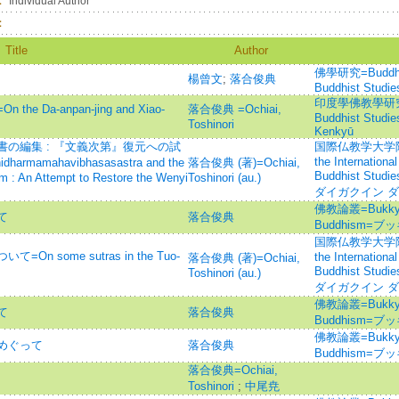
：
Individual Author
：
Title
Author
佛學研究=Buddhist
楊曾文
;
落合俊典
Buddhist Studie
印度學佛教學研究 =Jo
Da-anpan-jing and Xiao-
落合俊典 =Ochiai,
Buddhist Studi
Toshinori
Kenkyū
の編集 : 『文義次第』復元への試
国際仏教学大学院大
the Internationa
hidharmamahavibhasasastra and the
落合俊典 (著)=Ochiai,
Buddhist S
m : An Attempt to Restore the Wenyi
Toshinori (au.)
ダイガクイン ダ
佛教論叢=Bukkyo R
て
落合俊典
Buddhism=
国際仏教学大学院大
 some sutras in the Tuo-
the Internationa
落合俊典 (著)=Ochiai,
Buddhist S
Toshinori (au.)
ダイガクイン ダ
佛教論叢=Bukkyo R
て
落合俊典
Buddhism=
佛教論叢=Bukkyo R
めぐって
落合俊典
Buddhism=
落合俊典=Ochiai,
Toshinori
;
中尾尭