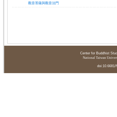
觀音菩薩與觀音法門
Center for Buddhist Stu
National Taiwan Universi
doi:10.6681