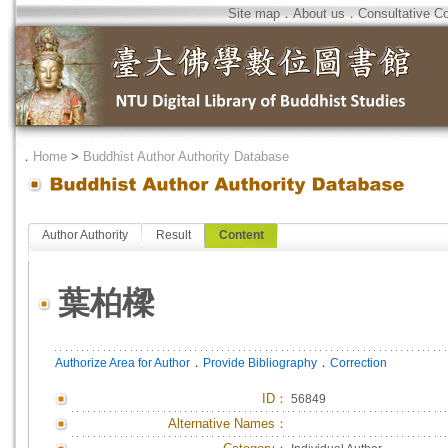
Site map
．
About us
．
Consultative C
．
Home
>
Buddhist Author Authority Database
Author Authority
Result
Content
葉柏樑
．
．
Authorize Area for Author
Provide Bibliography
Correction
ID
：
56849
Alternative Names：