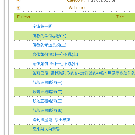
Category：
Individual Author
Website：
Fulltext
Title
宇宙第一問
佛教的孝道思想(下)
佛教的孝道思想(上)
念佛如何得到一心不亂(上)
念佛如何得到一心不亂(中)
苦難已盡, 當我聽到你的名--論符號的神秘作用及宗教信仰
般若正觀略講(一)
般若正觀略講(二)
般若正觀略講(三)
般若正觀略講(四)
送到風盡處--淨土尋跡
從來幾人向黃昏