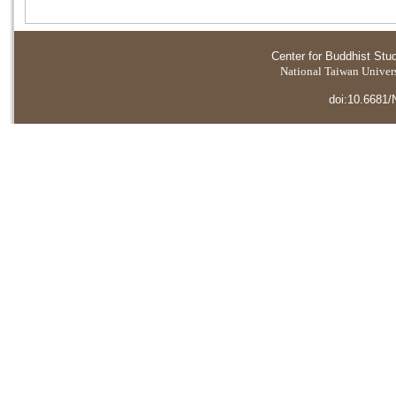
Center for Buddhist Stu
National Taiwan Universi
doi:10.6681