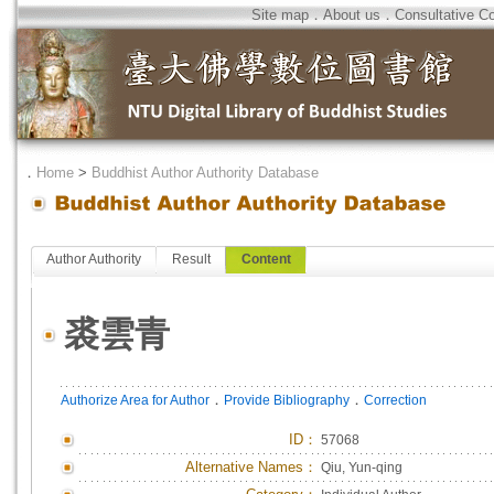
Site map
．
About us
．
Consultative C
．
Home
>
Buddhist Author Authority Database
Author Authority
Result
Content
裘雲青
．
．
Authorize Area for Author
Provide Bibliography
Correction
ID
：
57068
Alternative Names：
Qiu, Yun-qing