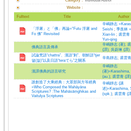
Category：
Individual Author
Website：
Fulltext
Title
Author
辛嶋静志 =Karash
「浮屠」と「佛」再論="Futu 浮屠 and
Seishi
;
季羨林 =J
Fo 佛" Revisited
Xian-lin
;
裘雲青 =
Yun-qing
辛嶋静志 (著)
;
裘
佛典語言及傳承
(譯)
;
吳蔚琳 (譯)
試論梵語“chattra”、漢語“剎”、朝鮮語“tjer
辛島靜志
;
裘雲
뎔(절)”以及日語“teraてら”之關系
辛嶋静志
漢譯佛典的語言研究
(著)=Karashima, 
(au.)
;
裘雲青 (譯)
誰創造了大乘經典：大眾部與方等經典
辛嶋靜志 (講
=Who Composed the Mahāyāna
述)=Karashima, 
Scriptures? :The Mahāsāṃghikas and
(spk.)
;
裘雲青 (譯
Vaitulya Scriptures