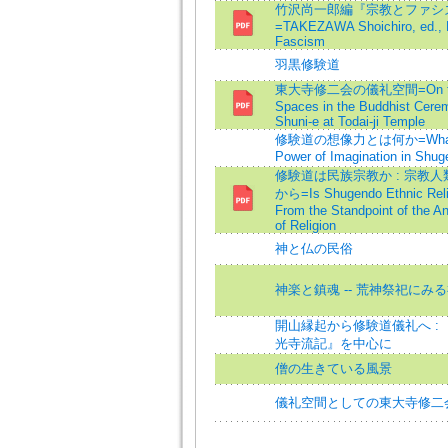
竹沢尚一郎編『宗教とファシ
=TAKEZAWA Shoichiro, ed., R
Fascism
羽黒修験道
東大寺修二会の儀礼空間=On the 
Spaces in the Buddhist Cere
Shuni-e at Todai-ji Temple
修験道の想像力とは何か=What i
Power of Imagination in Shu
修験道は民族宗教か : 宗教
から=Is Shugendo Ethnic Reli
From the Standpoint of the A
of Religion
神と仏の民俗
神楽と鎮魂 -- 荒神祭祀にみ
開山縁起から修験道儀礼へ :
光寺流記』を中心に
僧の生きている風景
儀礼空間としての東大寺修二