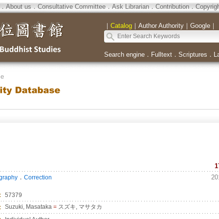
．
About us
．
Consultative Committee
．
Ask Librarian
．
Contribution
．
Copyrig
｜
Catalog
｜
Author Authority
｜
Google
｜
Search engine
．
Fulltext
．
Scriptures
．
L
se
1
．
20
ography
Correction
：
57379
：
Suzuki, Masataka
=
スズキ, マサタカ