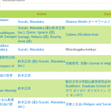
：
Individual Author
：
Author
Sour
etween
Suzuki, Masataka
Dharma World=ダーマワールド
Suzuki, Masataka (著)=鈴木正崇
(au.)
;
Quiros, Ignacio (譯)
;
ouddhiques
Cahiers d'Extême-Asie
 de Sasaguri
Iyanaga, Nobumi (譯)
;
Bouchy,
Anne (譯)
ddhist
dai-ji
Suzuki, Masataka
Minzokugaku-kenkyu
験道研究の回
鈴木正崇 (著)=Suzuki, Masataka
宗教研究. 別冊=Journal of religio
(au.)
rospect of
験道の世界
鈴木正崇
駒沢大学大学院仏教学研究会年報=Annu
Buddhism. Graduate School o
鈴木正崇
ain Worship
ザワ ダイガク ダイガクイン 
イ ネンポウ
ける仏教運
鈴木正崇 (著)=Suzuki, Masataka
イ社会の変
宗教と社会=Religion and S
(au.)