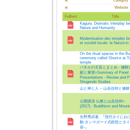
Category
Website
Fulltext
Title
Kagura: Dramatic Interplay b
Nature and Humanity
Modernisation des temples b
et société locale: le Nanzō-in
On the ritual spaces in the Bu
ceremony called Shuni-e at To
temple
パネルの主旨とまとめ - 修
顧と展望=Summary of Panel
Presentations - Review and P
Shugendo Studies
山と神と人 -- 山岳信仰と修
公開講演 仏教と山岳信仰=
(2017) : Buddhism and Mount
矢野秀武著, 『現代タイにお
動-タンマガーイ式瞑想とタ
容-』