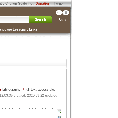
ht
．
Citation Guideline
．
Donation
．
Home
中
日
Back
anguage Lessons
．
Links
7
bibliography,
7
full-text accessible.
12.03.05 created, 2020.03.22 updated