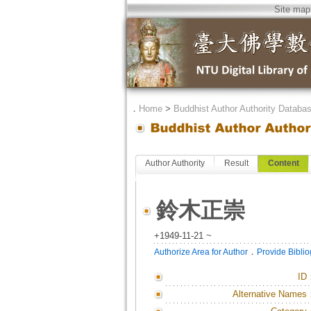
Site map
．
Home
>
Buddhist Author Authority Databa
Author Authority
Result
Content
鈴木正崇
+1949-11-21 ~
．
Authorize Area for Author
Provide Bibli
ID
Alternative Names