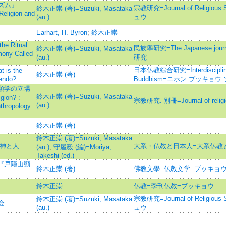
ズム』
宗教研究=Journal of Religio
鈴木正崇 (著)=Suzuki, Masataka
eligion and
(au.)
ュウ
Earhart, H. Byron
;
鈴木正崇
Ritual
民族學研究=The Japanese jour
鈴木正崇 (著)=Suzuki, Masataka
mony Called
(au.)
研究
日本仏教綜合研究=Interdisciplinar
s the
鈴木正崇 (著)
gendo?
Buddhism=ニホン ブッキョ
人類学の立場
鈴木正崇 (著)=Suzuki, Masataka
gion? :
宗教研究. 別冊=Journal of religio
(au.)
nthropology
鈴木正崇 (著)
鈴木正崇 (著)=Suzuki, Masataka
る神と人
大系・仏教と日本人=大系仏教
(au.)
;
守屋毅 (編)=Moriya,
Takeshi (ed.)
 『戸隠山顯
鈴木正崇 (著)
佛教文學=仏教文学=ブッキョウ
鈴木正崇
仏教=季刊仏教=ブッキョウ
宗教研究=Journal of Religio
鈴木正崇 (著)=Suzuki, Masataka
会
(au.)
ュウ