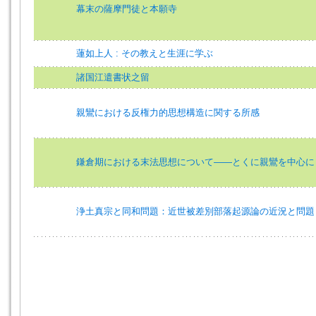
幕末の薩摩門徒と本願寺
蓮如上人 : その教えと生涯に学ぶ
諸国江遣書状之留
親鸞における反権力的思想構造に関する所感
鎌倉期における末法思想について――とくに親鸞を中心に
浄土真宗と同和問題：近世被差別部落起源論の近況と問題