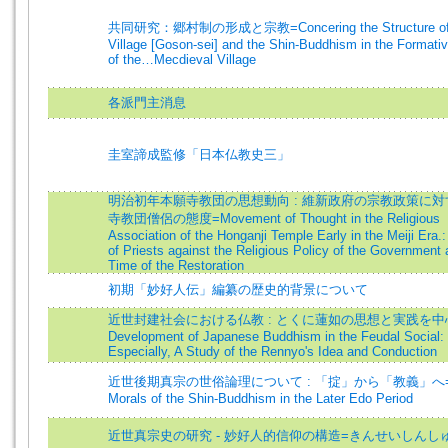
共同研究：郷村制の形成と宗教=Concering the Structure of 
Village [Goson-sei] and the Shin-Buddhism in the Formati
of the…Mecdieval Village
各派門主消息
圭室諦成監修「日本仏教史三」
明治初年本願寺教団の思想動向 : 維新政府の宗教政策に
寺教団僧侶の態度=Movement of Thought in the Religious
Association of the Honganji Temple Early in the Meiji Era.:
of Priests against the Religious Policy of the Government 
Time of the Restoration
初期「妙好人伝」編纂の歴史的背景について
近世封建社会における仏教 : とくに蓮如の思想と実践を中心
Development of Japanese Buddhism in the Feudal Social:
Especially, A Study of the Rennyo's Idea and Conduction
近世後期真宗の世俗論理について : 「掟」から「教義」へ=O
Morals of the Shin-Buddhism in the Later Edo Period
近世真宗史の研究 - 妙好人的信仰の構造=きんせいしんし