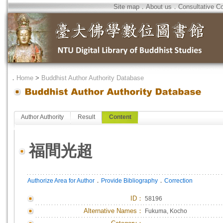
Site map
．
About us
．
Consultative C
．
Home
>
Buddhist Author Authority Database
Author Authority
Result
Content
福間光超
．
．
Authorize Area for Author
Provide Bibliography
Correction
ID
：
58196
Alternative Names：
Fukuma, Kocho