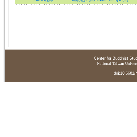
Center for Buddhist Stu
National Taiwan Universi
doi:10.6681