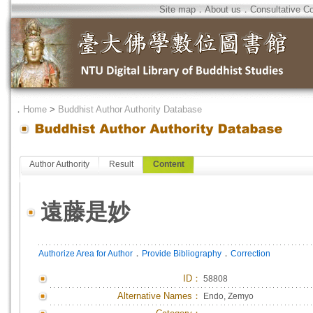
Site map
．
About us
．
Consultative C
．
Home
>
Buddhist Author Authority Database
Author Authority
Result
Content
遠藤是妙
．
．
Authorize Area for Author
Provide Bibliography
Correction
ID
：
58808
Alternative Names：
Endo, Zemyo