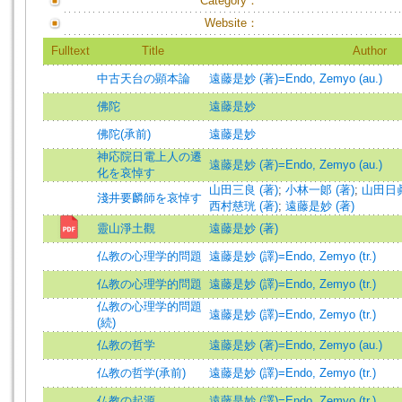
Category：
Website：
Fulltext
Title
Author
中古天台の顕本論
遠藤是妙 (著)=Endo, Zemyo (au.)
佛陀
遠藤是妙
佛陀(承前)
遠藤是妙
神応院日電上人の遷
遠藤是妙 (著)=Endo, Zemyo (au.)
化を哀悼す
山田三良 (著)
;
小林一郞 (著)
;
山田日眞
淺井要麟師を哀悼す
西村慈珖 (著)
;
遠藤是妙 (著)
靈山淨土觀
遠藤是妙 (著)
仏教の心理学的問題
遠藤是妙 (譯)=Endo, Zemyo (tr.)
仏教の心理学的問題
遠藤是妙 (譯)=Endo, Zemyo (tr.)
仏教の心理学的問題
遠藤是妙 (譯)=Endo, Zemyo (tr.)
(続)
仏教の哲学
遠藤是妙 (著)=Endo, Zemyo (au.)
仏教の哲学(承前)
遠藤是妙 (譯)=Endo, Zemyo (tr.)
仏教の起源
遠藤是妙 (譯)=Endo, Zemyo (tr.)