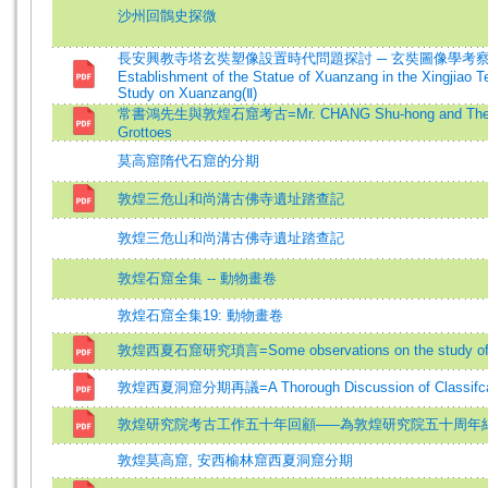
沙州回鶻史探微
長安興教寺塔玄奘塑像設置時代問題探討 ─ 玄奘圖像學考察(二)=A St
Establishment of the Statue of Xuanzang in the Xingjiao T
Study on Xuanzang(Ⅱ)
常書鴻先生與敦煌石窟考古=Mr. CHANG Shu-hong and The Archa
Grottoes
莫高窟隋代石窟的分期
敦煌三危山和尚溝古佛寺遺址踏查記
敦煌三危山和尚溝古佛寺遺址踏查記
敦煌石窟全集 -- 動物畫卷
敦煌石窟全集19: 動物畫卷
敦煌西夏石窟研究瑣言=Some observations on the study of the
敦煌西夏洞窟分期再議=A Thorough Discussion of Classifcatio
敦煌研究院考古工作五十年回顧─—為敦煌研究院五十周年
敦煌莫高窟, 安西榆林窟西夏洞窟分期