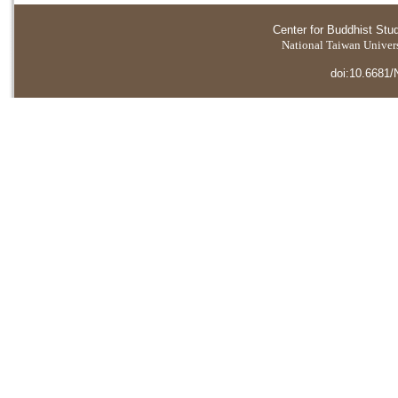
Center for Buddhist Stu
National Taiwan Universi
doi:10.6681