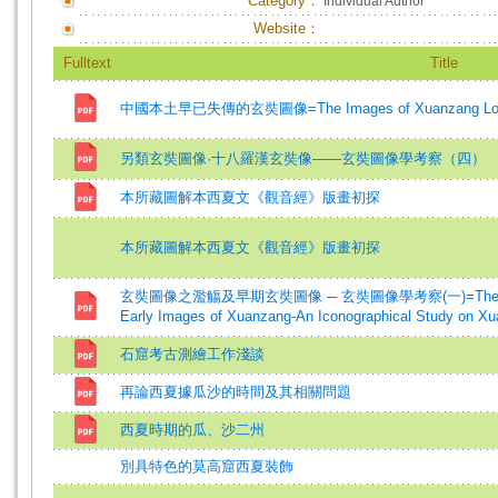
Category：
Individual Author
Website：
Fulltext
Title
中國本土早已失傳的玄奘圖像=The Images of Xuanzang Long 
另類玄奘圖像·十八羅漢玄奘像——玄奘圖像學考察（四）
本所藏圖解本西夏文《觀音經》版畫初探
本所藏圖解本西夏文《觀音經》版畫初探
玄奘圖像之濫觴及早期玄奘圖像 ─ 玄奘圖像學考察(一)=The Origins o
Early Images of Xuanzang-An Iconographical Study on 
石窟考古測繪工作淺談
再論西夏據瓜沙的時間及其相關問題
西夏時期的瓜、沙二州
別具特色的莫高窟西夏裝飾