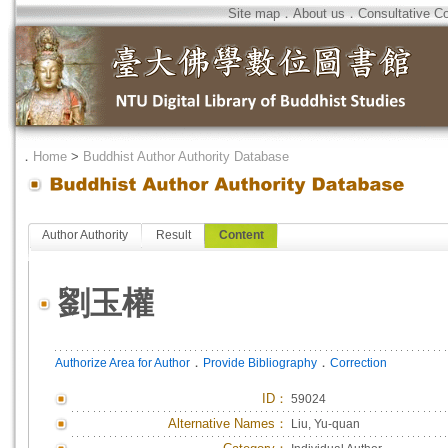
Site map
．
About us
．
Consultative C
．
Home
>
Buddhist Author Authority Database
Author Authority
Result
Content
劉玉權
．
．
Authorize Area for Author
Provide Bibliography
Correction
ID
：
59024
Alternative Names：
Liu, Yu-quan