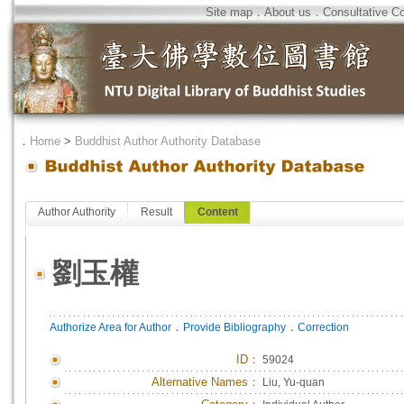
Site map
．
About us
．
Consultative C
．
Home
>
Buddhist Author Authority Database
Author Authority
Result
Content
劉玉權
．
．
Authorize Area for Author
Provide Bibliography
Correction
ID
：
59024
Alternative Names：
Liu, Yu-quan