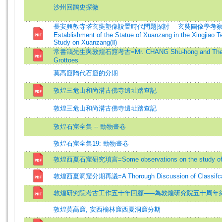
沙州回鶻史探微
長安興教寺塔玄奘塑像設置時代問題探討 ─ 玄奘圖像學考察(二)=A St
Establishment of the Statue of Xuanzang in the Xingjiao T
Study on Xuanzang(Ⅱ)
常書鴻先生與敦煌石窟考古=Mr. CHANG Shu-hong and The Archa
Grottoes
莫高窟隋代石窟的分期
敦煌三危山和尚溝古佛寺遺址踏查記
敦煌三危山和尚溝古佛寺遺址踏查記
敦煌石窟全集 -- 動物畫卷
敦煌石窟全集19: 動物畫卷
敦煌西夏石窟研究瑣言=Some observations on the study of the
敦煌西夏洞窟分期再議=A Thorough Discussion of Classifcatio
敦煌研究院考古工作五十年回顧─—為敦煌研究院五十周年
敦煌莫高窟, 安西榆林窟西夏洞窟分期