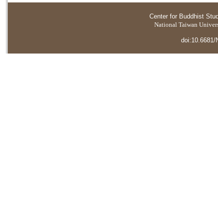
Center for Buddhist Stu
National Taiwan Universi
doi:10.6681