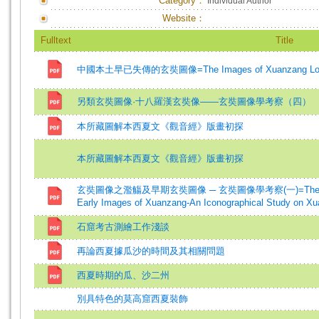
Category：
Individual Author
Website：
Fulltext
Title
中國本土早已失傳的玄奘圖像=The Images of Xuanzang Long 
另類玄奘圖像·十八羅漢玄奘像——玄奘圖像學考察（四）
本所藏圖解本西夏文《觀音經》版畫初探
本所藏圖解本西夏文《觀音經》版畫初探
玄奘圖像之濫觴及早期玄奘圖像 ─ 玄奘圖像學考察(一)=The Origins o
Early Images of Xuanzang-An Iconographical Study on 
石窟考古測繪工作淺談
再論西夏據瓜沙的時間及其相關問題
西夏時期的瓜、沙二州
別具特色的莫高窟西夏裝飾