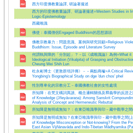
西方印度佛教量論譯, 研論著撮述
西方的印度佛教量論譯、研論著撮述=Western Studies in India
Logic-Epistemology
西藏唯識
佛使：泰國僧侶Engaged Buddhism的思想源頭
佛教宗教暴力：問題意識、案例與研究回顧=Religious Violen
Buddhism: Issue, Episode and Literature Survey
何謂執與障的「分別起」？－以《成唯識論》為例=What it Me
Ideological Initiation (Vikalpita) of Grasping and Obstructi
Cheung Wei Shih Lun
杜永彬博士《更敦群培評傳》－－兩點商榷=A Critical Review
Yongbing's Biographical Study on dge 'dun chos' phel
性別尊卑化的宗教分工－泰國佛教社會的女性處境
所知障：在梵文構詞異讀、概念邏輯關係及釋義學的反證之間=Obs
of Knowledge (Jñeyāvaraṇa): Among Sanskrit Compounding
Analysis of Concept and Hermeneutic Rebuttal
所知障是無明或無知？：在東亞唯識學與印－藏中觀學之間(
所知障是無明或無知？在東亞唯識學與印－藏中觀學之間(上)=Is O
of Knowledge Misconception or Not-knowing? From the Per
East Asian Vijñānavāda and Indo-Tibetan Mādhyamika (Par