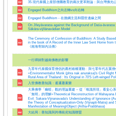
35.現代泰國上座部僧團教育的兩次更革附論：與台灣佛光
Engaged Buddhism之向左轉vs向右轉
Engaged Buddhism－在擔綱主流和隱世邊緣之間
On Jñeyāvaraṇa against the Background of Daśa-āvaraṇa:
Sākāra-vijñānavādian Model
The Ceremony of Confession of Buddhism: A Study Based
in the book of A Record of the Inner Law Sent Home from 
《南海寄歸內法傳》
一行禪師對越南佛教的影響
九零年代泰國保育僧侶的農村維權運動 : 與七零年代左翼
=Environmentalist Monk (phra nak anuraksa)'s Civil Right
Rural Area of Thailand : Its Original in 70'S Left-winged Po
入世佛教善知識：暹邏蕭素樂
大乘佛學「幽暗」觀的理論重建 -- 從「唯識所現」看妄心
「無明」的理解=Theoretical Reconstruction of Mahayana B
Evil: Sakara-Vijnanavada's Understanding of Ignorance (A
the Theory of Conceptualization-Only (Vijnapti-Matra) and
Manifestation of Meaning\Object (Artha-Pratibhasa)
大結局：善知識與跨傳統劣知識聯盟