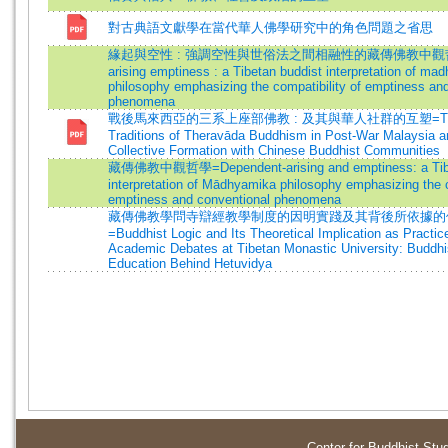
對古典語文獻學在當代華人佛學研究中的角色問題之省思
緣起與空性 : 強調空性與世俗法之間相融性的藏傳佛教中觀哲學=
arising emptiness : a Tibetan buddist interpretation of ma
philosophy emphasizing the compatibility of emptiness an
phenomena
戰後馬來西亞的三系上座部佛教 : 及其與華人社群的互塑=The 
Traditions of Theravāda Buddhism in Post-War Malaysia an
Collective Formation with Chinese Buddhist Communities
藏傳佛教中觀哲學=Dependent-arising and emptiness: a Tibe
interpretation of Mādhyamika philosophy emphasizing the c
emptiness and conventional phenomena
藏傳佛教學問寺辯經教學制度的因明實踐及其背後所依據的
=Buddhist Logic and Its Theoretical Implication as Practice
Academic Debates at Tibetan Monastic University: Buddhi
Education Behind Hetuvidya
Center for Buddhist Stu