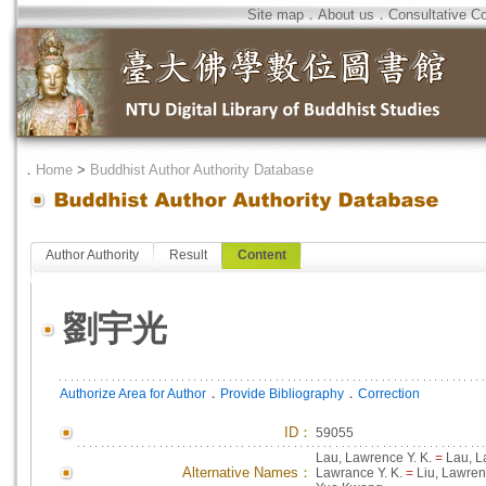
Site map
．
About us
．
Consultative C
．
Home
>
Buddhist Author Authority Database
Author Authority
Result
Content
劉宇光
．
．
Authorize Area for Author
Provide Bibliography
Correction
ID
：
59055
Lau, Lawrence Y. K.
=
Lau, L
Alternative Names：
Lawrance Y. K.
=
Liu, Lawre