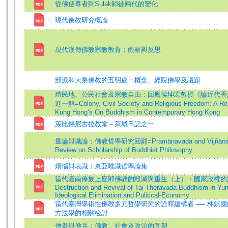
從佛使尊者到Sulak師徒兩代的變化
現代佛教研究概論
現代漢傳佛教宗教教育：觀察與反思
部派和大乘佛教的五明處：概念、經院佛學及議題
殖民地、公民社會及宗教自由：回應侯坤宏教授《論近代香
進一解=Colony, Civil Society and Religious Freedom: A Re
Kung Hong’s On Buddhism in Contemporary Hong Kong
萊比錫尼古拉教堂－萊城日記之一
量論與識論：佛教哲學研究回顧=Pramāṇavāda and Vijñānavāda
Review on Scholarship of Buddhist Philosophy
煩惱與表識：東亞唯識哲學論集
當代雲南傣族上座部佛教的毀滅與重生（上）：國家政權的清
Destruction and Revival of Tai Theravada Buddhism in Yun
Ideological Elimination and Political-Economy
當代臺灣學術性佛教多元哲學研究的詮釋建構者 ── 林鎮
方法學的相關檢討
僧黌與僧兵：佛教、社會及政治的互塑