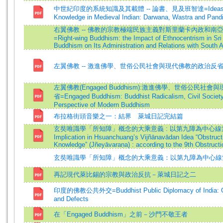
中世紀印度的系統知識及其載體 -- 論書、見及班智達=Ideas of S
Knowledge in Medieval Indian: Darwana, Wastra and Pandi
右翼佛教 -- 佛教的宗教極端民族主義對斯里蘭卡內政和南
=Right-wing Buddhism: the Impact of Ethnocentrism in Sr
Buddhism on Its Administration and Relations with South 
左翼佛教 -- 激進佛學、世俗公民社會與現代佛教的政治反
左翼佛教(Engaged Buddhism):激進佛學、世俗公民社
省=Engaged Buddhism: Buddhist Radicalism, Civil Society 
Perspective of Modern Buddhism
布拉格街頭音樂之一：結界 萊城日記完結篇
玄奘唯識學「所知障」概念的大乘意義 : 以第九障為中心線索=
Implication in Hsuanchuang’s Vijñānavādan Idea “Obstruct
Knowledge” (Jñeyāvaraṇa) : according to the 9th Obstructi
玄奘唯識學「所知障」概念的大乘意義：以第九障為中心線
再記現代萊比錫的宗教與政治反抗－萊城日記之二
印度的佛教公共外交=Buddhist Public Diplomacy of India: Goa
and Defects
在「Engaged Buddhism」之前－沙門不敬王者