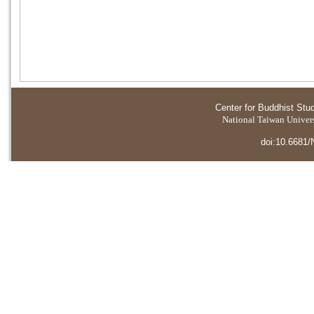
Center for Buddhist Stu
National Taiwan Universi
doi:10.6681