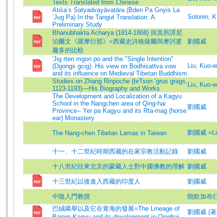
Texts Translated from Chinese
Atiśa’s Satyadvayāvatāra (Bden Pa Gnyis La
Solonin, K
’Jug Pa) In the Tangut Translation: A
Preliminary Study
Bhanubhakta Acharya (1814-1868) 與其所譯尼
泊爾文《羅摩衍那》=西藏史詩格薩爾與摩訶婆
劉國威
羅多的比較
'Jig rten mgon po and the "Single Intention"
Liu, Kuo-w
(Dgongs gcig): His view on Bodhisattva vow
and its influence on Medieval Tibetan Buddhism
Studies on Zhang Rinpoche (brTson ‘grus grags,
Liu, Kuo
1123-1193)—His Biography and Works
The Development and Localization of a Kagyu
School in the Nangchen area of Qing-hai
劉國威
Province-- Yer pa Kagyu and its Rta-rnag (horse
ear) Monastery
劉國威 =Liu
The Nang-chen Tibetan Lamas in Taiwan
十一、十二世紀時期西藏的在家宗教活動記錄
劉國威
十八世紀往來北京的蒙藏人士對中國佛教的理解
劉國威
十三世紀以後進入西藏的印度人
劉國威
中陰入門教授
朗欽加布
巴絨噶舉以及它在青海的發展=The Lineage of
劉國威 (著)=L
Barom Kagyu and its development in Qinghai