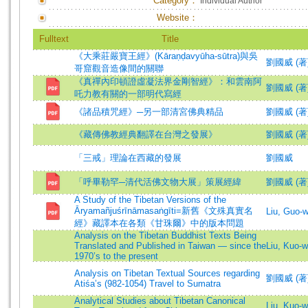
Category：
Individual Author
Website：
Fulltext
Title
《大乘莊嚴寶王經》(Kāraṇḍavyūha-sūtra)與吳
劉國威 (著)=L
哥窟觀音造像間的關聯
《真禪內印頓證虛凝法界金剛智經》：和雲南阿
劉國威 (著)=L
吒力教有關的一部明代寫經
《諸品積咒經》─另一部清宮佛典精品
劉國威 (著
《藏傳佛教經典翻譯在台灣之發展》
劉國威 (著
「三戒」理論在西藏的發展
劉國威
「呼畢勒罕─清代活佛文物大展」策展經緯
劉國威 (著
A Study of the Tibetan Versions of the
Āryamañjuśrīnāmasaṅgīti=新舊《文殊真實名
Liu, Guo-
經》藏譯本在各類《甘珠爾》中的版本問題
Analysis on the Tibetan Buddhist Texts Being
Translated and Published in Taiwan — since the
Liu, Kuo-w
1970’s to the present
Analysis on Tibetan Textual Sources regarding
劉國威 (著)=L
Atiśa’s (982-1054) Travel to Sumatra
Analytical Studies about Tibetan Canonical
Liu, Kuo-w