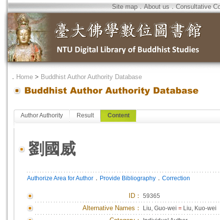
Site map
．
About us
．
Consultative C
．
Home
>
Buddhist Author Authority Database
Author Authority
Result
Content
劉國威
．
．
Authorize Area for Author
Provide Bibliography
Correction
ID
：
59365
Alternative Names：
Liu, Guo-wei
=
Liu, Kuo-wei