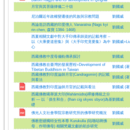
月官與其菩薩律儀二十頌
劉國威
尼泊爾近年政權變遷後的民族與宗教問題
劉國威
再論造訪西藏的印度僧人 Vanaratna (Nags kyi
劉國威
rin chen, 森寶 1384- 1468)
西夏相關文獻中對大手印傳承師資的記載考察 --
以《大乘要道密集》與《大手印究竟要集》為中
劉國威=Liu,
心
西藏佛教中度母儀軌傳承探討
劉國威
西藏佛教在臺灣的發展歷程=Development of
劉國威 (著)=L
Tibetan Buddhism in Taiwan
西藏佛教對印度論師月官(Candragomin) 的記載
劉國威 (著)=L
與看法
西藏佛教對印度論師月官的記載與看法
劉國威 (著)=L
西藏佛教噶舉派大印(Mahāmūdra)禪修傳統之分
析 — 以「俱生和合」(lhan cig skyes sbyor)為基
劉國威
礎
佛光人文社會學院宗教研究所的佛學研究概況
劉國威
佛教密續獨特女性本尊 Kurukulla (咕嚕咕咧佛
劉國威
母，作明佛母) 相關梵藏文獻的初步研究