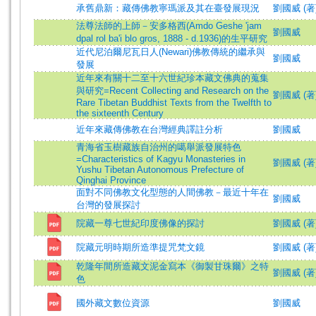
承舊鼎新：藏傳佛教寧瑪派及其在臺發展現況
劉國威 (著)=L
法尊法師的上師－安多格西(Amdo Geshe 'jam
劉國威
dpal rol ba'i blo gros, 1888 - d.1936)的生平研究
近代尼泊爾尼瓦日人(Newari)佛教傳統的繼承與
劉國威
發展
近年來有關十二至十六世紀珍本藏文佛典的蒐集
與研究=Recent Collecting and Research on the
劉國威 (著)=L
Rare Tibetan Buddhist Texts from the Twelfth to
the sixteenth Century
近年來藏傳佛教在台灣經典譯註分析
劉國威
青海省玉樹藏族自治州的噶舉派發展特色
=Characteristics of Kagyu Monasteries in
劉國威 (著)=L
Yushu Tibetan Autonomous Prefecture of
Qinghai Province
面對不同佛教文化型態的人間佛教－最近十年在
劉國威
台灣的發展探討
院藏一尊七世紀印度佛像的探討
劉國威 (著
院藏元明時期所造準提咒梵文鏡
劉國威 (著
乾隆年間所造藏文泥金寫本《御製甘珠爾》之特
劉國威 (著
色
國外藏文數位資源
劉國威