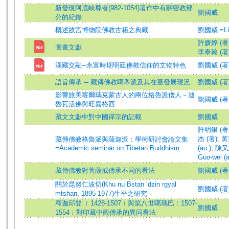
新發現阿底峽尊者(982-1054)著作中有關密教部
劉國威
分的紀錄
概述故宮博物院佛教古籍之典藏
劉國威 =Liu
許媛婷 (著
圖書文獻
李泰翰 (著
漢藏交融─永宣時期明廷佛教信仰的文物特色
劉國威 (著
語旨傳承 ─ 藏傳佛教噶舉派及其在臺發展現況
劉國威 (著)=L
影響旅美喀爾瑪克蒙古人的兩位格魯派僧人－迪
劉國威 (著
魯瓦活佛與旺嘉格西
藏文文獻中對中國禪宗的記載
劉國威
許明銀 (著)=H
杰 (著)
;
黃英
藏傳佛教格魯派與薩迦派：學術研討會論文集
=Academic seminar on Tibetan Buddhism
(au.)
;
陳又
Guo-wei (a
藏傳佛教對菩薩戒傳承不同的看法
劉國威 (著
關於昆努仁波切(Khu nu Bstan ‘dzin rgyal
劉國威 (著)=L
mtshan, 1895-1977)生平之研究
釋迦邱登 ﹝1428-1507﹞與第八世噶瑪巴﹝1507-
劉國威
1554﹞對印藏中觀傳承的異同看法