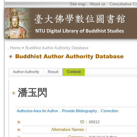
Site map
．
About us
．
Consultative C
．
Home
>
Buddhist Author Authority Database
Author Authority
Result
Content
潘玉閃
．
．
Authorize Area for Author
Provide Bibliography
Correction
ID
：
60012
Alternative Names：