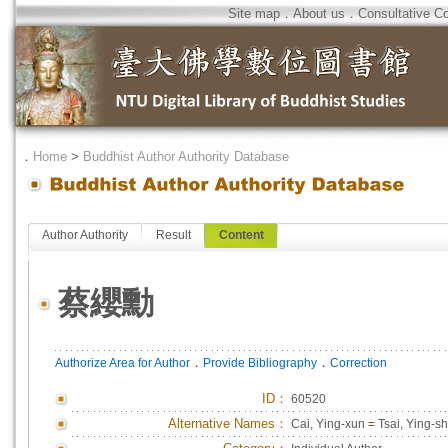
Site map
．
About us
．
Consultative C
．
Home
>
Buddhist Author Authority Database
Author Authority
Result
Content
蔡纓勳
．
．
Authorize Area for Author
Provide Bibliography
Correction
ID
：
60520
Alternative Names：
Cai, Ying-xun
=
Tsai, Ying-s