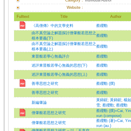
Category：
Individual Author
Website：
Fulltext
Title
Author
《高僧傳》中的文學史料
蔡纓勳
由不真空論之解題探討僧肇般若思想之
蔡纓勳
根本要義(下)
由不真空論之解題探討僧肇般若思想之
蔡纓勳
根本要義(上)
東晉般若學心無義評介
蔡纓勳
述評東晉般若學心無義的思想(下)
蔡纓勳
述評東晉般若學心無義的思想(上)
蔡纓勳
善導思想之研究
蔡纓勳 (撰)
善導思想之研究
蔡纓勳
黃錦鋐
;
黃錦鋐
;
楊
新編肇論
雪
;
蔡纓勳
;
蔡纓勳
蔡纓勳 (撰)=Cai, Yin
僧肇般若思想之研究
xun (compose)
蔡纓勳 (著)=Cai, Yin
僧肇般若思想之研究
xun (au.)
僧肇般若思想之研究 -- 以「不真空