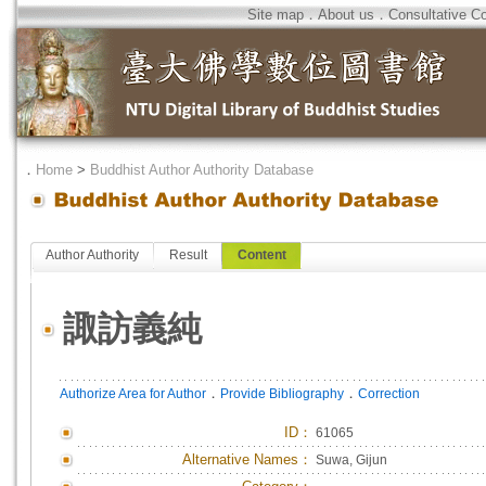
Site map
．
About us
．
Consultative C
．
Home
>
Buddhist Author Authority Database
Author Authority
Result
Content
諏訪義純
．
．
Authorize Area for Author
Provide Bibliography
Correction
ID
：
61065
Alternative Names：
Suwa, Gijun