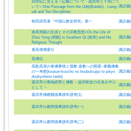
武帝紀に見える一記載について - 梁武帝と十戎につ
諏訪義純 
いて= One Passage from the Udiji(Buteiki)：Liang-
udi and Ten Disciplines
牧田諦亮著『中国仏教史研究』第一
諏訪義純 
南斉周願の生涯とその宗教思想=On the Life of
諏訪義純 
Zhou Yong (周願) in Southern Qi (南斉) and His
Religious Thought
唐高僧傳索引
諏訪義
高僧伝
諏訪義純
高歡高澄の奉佛事情と儒教 道教への態度--東魏佛教
諏訪義純 
の一考察[koukan-koucho no houbutsujijo to jukyo
doukyoheno taido]
梁武帝の蜀地經營と佛教 -- 益州刺史の任免を中心
諏訪義純
として --
梁武帝佛教關係事蹟年譜考(1)
諏訪義
梁武帝仏教関係事蹟年譜考(一)
諏訪義純 
梁武帝仏教関係事蹟年譜考(二)
諏訪義純 