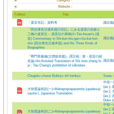
Category：
Website：
Fulltext
Title
「梁京寺記」資料考
諏訪義純 
『四分律含注戒本疏行宗記』にみる道宣の自叙と
三種の道宣伝 -- 道宣伝の再検討=Tao-hsuan's (道
諏訪義純 
宣) Commentary in Shi-bun-ritu-gan-chu-kai-hon-
sho (四分律含注戒本疏) and His Three Kinds of
Biographies
『釋門章服儀(立體拔俗篇)』譯註稿 : 唐・道宣の絹
諏訪義純 
衣論=An Annoted Translation of Shi men zhang fu
yi : Tao Chang's prohibition of silkrobes
Chugoku chusei Bukkyo shi kenkyu
Suwa, 
中祖一誠 
(au.)
;
諏
大智度論和訳(一)=Mahaprajnaparamita (upadesa)-
(au.)
;
大
sastra Ⅰ, Japanese Translation
(au.)
;
吉
Doko (a
中祖一誠 
(au.)
;
諏
大智度論和訳(二)=Mahaprajnaparamita (upadesa)-
(au.)
;
大