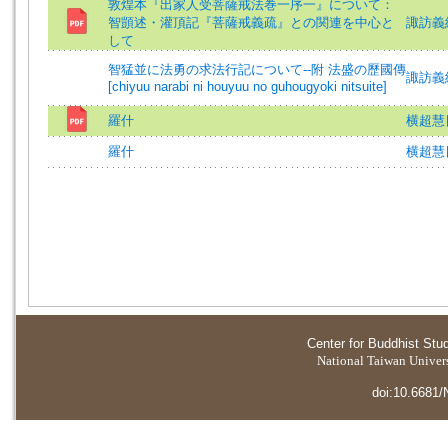
敦煌本『出家人受菩薩戒法巻一序一』について：
智顗述・灌頂記『菩薩戒義疏』との関連を中心と
諏訪義純 
して
智猛並に法勇の求法行記について--附 法盛の歷國傳
諏訪義純 
[chiyuu narabi ni houyuu no guhougyoki nitsuite]
羅什
横超慧日
羅什
横超慧日
Center for Buddhist Stu
National Taiwan Universi
doi:10.6681