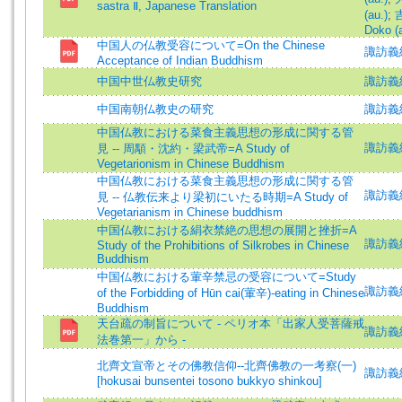
sastra Ⅱ, Japanese Translation
(au.)
;
吉
Doko (a
中国人の仏教受容について=On the Chinese
諏訪義純 
Acceptance of Indian Buddhism
中国中世仏教史研究
諏訪義純
中国南朝仏教史の研究
諏訪義
中国仏教における菜食主義思想の形成に関する管
諏訪義純 
見 -- 周顒・沈約・梁武帝=A Study of
Vegetarionism in Chinese Buddhism
中国仏教における菜食主義思想の形成に関する管
諏訪義純 
見 -- 仏教伝来より梁初にいたる時期=A Study of
Vegetarianism in Chinese buddhism
中国仏教における絹衣禁絶の思想の展開と挫折=A
諏訪義純 
Study of the Prohibitions of Silkrobes in Chinese
Buddhism
中国仏教における葷辛禁忌の受容について=Study
諏訪義純 
of the Forbidding of Hūn cai(葷辛)-eating in Chinese
Buddhism
天台疏の制旨について - ペリオ本「出家人受菩薩戒
諏訪義純 
法巻第一」から -
北齊文宣帝とその佛教信仰--北齊佛教の一考察(一)
諏訪義純 
[hokusai bunsentei tosono bukkyo shinkou]