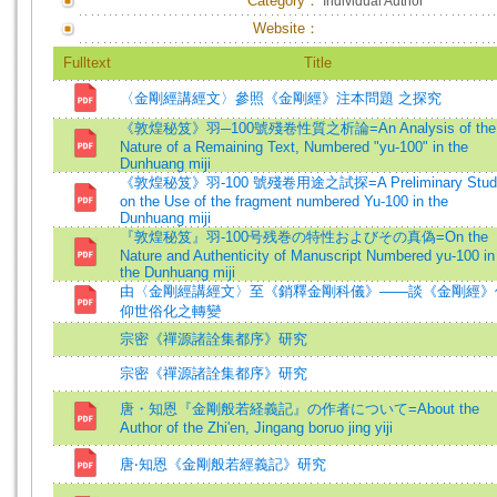
Category：
Individual Author
Website：
Fulltext
Title
〈金剛經講經文〉參照《金剛經》注本問題 之探究
《敦煌秘笈》羽─100號殘卷性質之析論=An Analysis of the
Nature of a Remaining Text, Numbered "yu-100" in the
Dunhuang miji
《敦煌秘笈》羽-100 號殘卷用途之試探=A Preliminary Stud
on the Use of the fragment numbered Yu-100 in the
Dunhuang miji
『敦煌秘笈』羽-100号残巻の特性およびその真偽=On the
Nature and Authenticity of Manuscript Numbered yu-100 in
the Dunhuang miji
由〈金剛經講經文〉至《銷釋金剛科儀》——談《金剛經》
仰世俗化之轉變
宗密《禪源諸詮集都序》研究
宗密《禪源諸詮集都序》研究
唐・知恩『金剛般若経義記』の作者について=About the
Author of the Zhi'en, Jingang boruo jing yiji
唐‧知恩《金剛般若經義記》研究