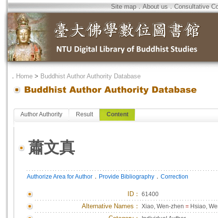
Site map
．
About us
．
Consultative C
．
Home
>
Buddhist Author Authority Database
Author Authority
Result
Content
蕭文真
．
．
Authorize Area for Author
Provide Bibliography
Correction
ID
：
61400
Alternative Names：
Xiao, Wen-zhen
=
Hsiao, We