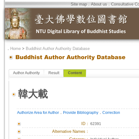
Site map
．
About us
．
Consultative C
．
Home
>
Buddhist Author Authority Database
Author Authority
Result
Content
韓大載
．
．
Authorize Area for Author
Provide Bibliography
Correction
ID
：
62391
Alternative Names：