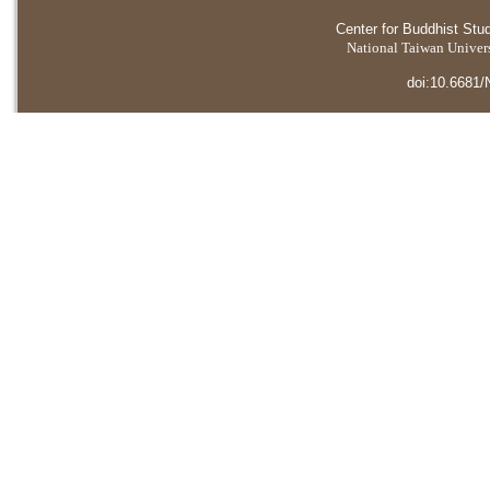
Center for Buddhist Stu
National Taiwan Universi
doi:10.6681