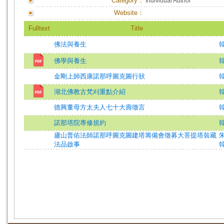
Category：
Individual Author
Website：
Fulltext
Title
佛法與養生
佛學與養生
韓
金剛上師西康諾那呼圖克圖行狀
湖北佛教古梵刈重點介紹
韓
德興董母方太夫人七十大壽徵言
諾那塔院專修規約
廬山普佑法師諾那呼圖克圖建塔籌備會徵募大菩提塔裝藏
法品啟事